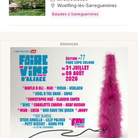
Woelfling-lès-Sarreguemines
Balades à Sarreguemines
Choisir mes départements
57 - Moselle
Mon email
Je m'abonne