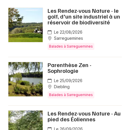
Sports dans le Grand Est
Les Rendez-vous Nature - le
golf, d'un site industriel à un
réservoir de biodiversité
Le 22/08/2026
Sarreguemines
Newsletter des sorties
Balades à Sarreguemines
Artistes en tournée
Parenthèse Zen -
Sophrologie
Actus à Sarreguemines
Le 25/09/2026
Magazine à Sarreguemines
Diebling
Balades à Sarreguemines
Les Rendez-vous Nature - Au
pied des Éoliennes
Le 26/09/2026