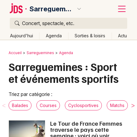
Sarreguemines
Concert, spectacle, etc.
Quoi ?
Fermer
Aujourd'hui
Agenda
Sorties & loisirs
Actu
Où ?
Retour
Publier un événement
Accueil
Sarreguemines
Agenda
Sarreguemines et alentours
Moselle (57)
Lorraine
Sarreguemines : Sport
Bordeaux
Partout
Près de moi
Changer de lieu
et événements sportifs
Colmar
Quand ?
Effacer les dates
Lille
Grands événements
Aujourd'hui
Demain
Ce week-end
Autre
Triez par catégorie :
Lyon
Activité & Expérience
Balades
Courses
Cyclosportives
Matchs
Marseille
Manifestations
Le Tour de France Femmes
Mulhouse
traverse le pays cette
Foires & salons
semaine : voici où voir