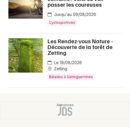
Montpellier
passer les coureuses
Spectacles
Nantes
Jusqu'au 09/08/2026
Cyclosportives
Concerts
Nice
Paris
Sports
Les Rendez-vous Nature -
Découverte de la forêt de
Strasbourg
Zetting
Soirées
Toulouse
Le 19/08/2026
Sorties famille
Zetting
Toutes les villes
Balades à Sarreguemines
Expos
Sorties & loisirs
Sports en Moselle
Sports en Lorraine