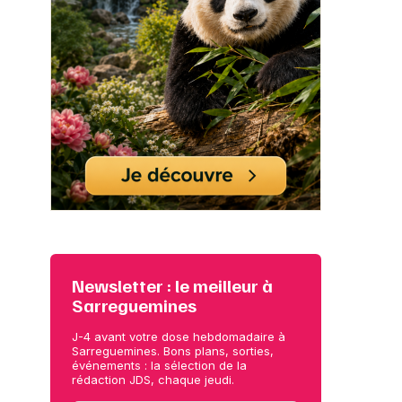
Newsletter : le meilleur à
Sarreguemines
J-4 avant votre dose hebdomadaire à
Sarreguemines. Bons plans, sorties,
événements : la sélection de la
rédaction JDS, chaque jeudi.