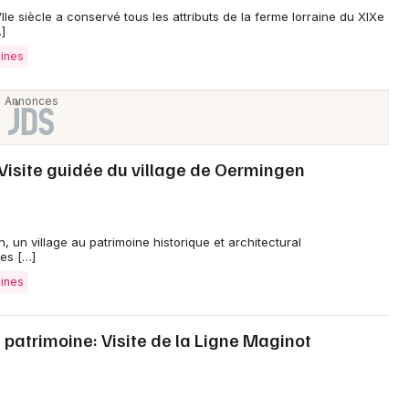
Est
IIe siècle a conservé tous les attributs de la ferme lorraine du XIXe
]
mines
Newsletter des sorties
Artistes en tournée
 Visite guidée du village de Oermingen
Actus à Sarreguemines
 un village au patrimoine historique et architectural
Magazine à Sarreguemines
es […]
mines
patrimoine: Visite de la Ligne Maginot