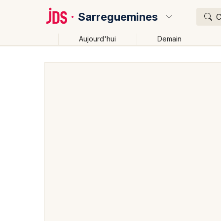
Sarreguemines
C
Aujourd'hui
Demain
Quoi ?
Où ?
Sarreguemines et alentours
Moselle (57)
Lorrain
Changer de lieu