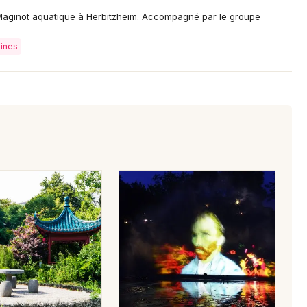
e Maginot aquatique à Herbitzheim. Accompagné par le groupe
mines
Choisir mes départements
57 - Moselle
Mon email
Je m'abonne