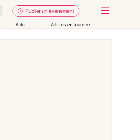
Publier un événement
Actu
Artistes en tournée
Fermer
Effacer les dates
week-end
Autre