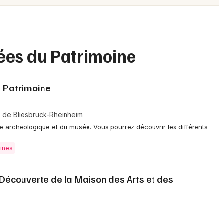
Spectacles
Mulhouse
Concerts
Montpellier
Nantes
Sports
ées du Patrimoine
Nice
Soirées
Paris
 Patrimoine
Sorties famille
Strasbourg
 de Bliesbruck-Rheinheim
Expos
Toulouse
ite archéologique et du musée. Vous pourrez découvrir les différents
Sorties & loisirs
Toutes les villes
mines
Journées du Patrimoine en Moselle
 Découverte de la Maison des Arts et des
Journées du Patrimoine en Lorraine
Journées du Patrimoine dans le Grand