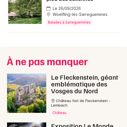
Le 26/09/2026
Woelfling-lès-Sarreguemines
Choisir mes départements
Balades à Sarreguemines
57 - Moselle
Mon email
À ne pas manquer
Je m'abonne
Le Fleckenstein, géant
emblématique des
Vosges du Nord
Château fort de Fleckenstein -
Lembach
Château
Exposition Le Monde