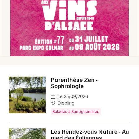
Balades dans le Grand Est
Newsletter des sorties
Artistes en tournée
Actus à Sarreguemines
Parenthèse Zen -
Sophrologie
Magazine à Sarreguemines
Le 25/09/2026
Diebling
Balades à Sarreguemines
Les Rendez-vous Nature - Au
pied des Éoliennes