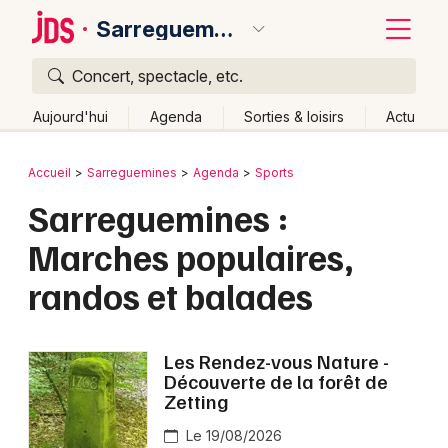
Sarreguemines
Concert, spectacle, etc.
Quoi ?
Fermer
Aujourd'hui
Agenda
Sorties & loisirs
Actu
Où ?
Retour
Publier un événement
Accueil
Sarreguemines
Agenda
Sports
Sarreguemines et alentours
Moselle (57)
Lorraine
Sarreguemines :
Bordeaux
Partout
Près de moi
Changer de lieu
Marches populaires,
Colmar
Quand ?
Effacer les dates
randos et balades
Lille
Grands événements
Aujourd'hui
Demain
Ce week-end
Autre
Lyon
Activité & Expérience
Les Rendez-vous Nature -
Marseille
Découverte de la forêt de
Manifestations
Zetting
Mulhouse
Le 19/08/2026
Foires & salons