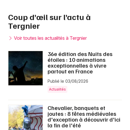
Coup d’œil sur l’actu à
Choisir mes départements
Tergnier
02 - Aisne
Voir toutes les actualités à Tergnier
Mon email
36e édition des Nuits des
étoiles : 10 animations
Je m'abonne
exceptionnelles à vivre
partout en France
Publié le 03/08/2026
Actualités
Chevalier, banquets et
joutes : 8 fêtes médiévales
d'exception à découvrir d'ici
la fin de l'été