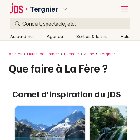
Tergnier
Concert, spectacle, etc.
Quoi ?
Fermer
Aujourd'hui
Agenda
Sorties & loisirs
Actu
Où ?
Retour
Publier un événement
Accueil
Hauts-de-France
Picardie
Aisne
Tergnier
Tergnier et alentours
Aisne (02)
Picardie
Partout
Que faire à La Fère ?
Bordeaux
Près de moi
Changer de lieu
Colmar
Quand ?
Effacer les dates
Carnet d'inspiration du JDS
Lille
Grands événements
Aujourd'hui
Demain
Ce week-end
Autre
Lyon
Activité & Expérience
Marseille
Manifestations
Mulhouse
Foires & salons