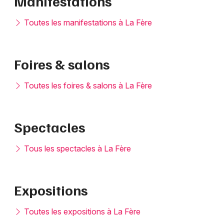
Manifestations
Hauts-de-France
Toutes les manifestations à La Fère
Foires & salons
Newsletter des sorties
Toutes les foires & salons à La Fère
Artistes en tournée
Actus à Tergnier
Spectacles
Magazine à Tergnier
Tous les spectacles à La Fère
Expositions
Toutes les expositions à La Fère