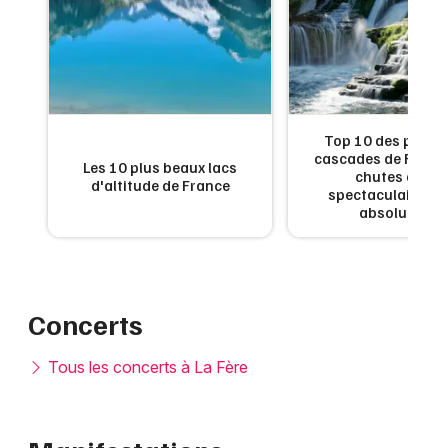
Montpellier
Spectacles
Nantes
Concerts
Nice
Paris
Sports
de
Top 10 des plus b
:
cascades de France
Les 10 plus beaux lacs
Strasbourg
en
chutes d'eau
Soirées
d'altitude de France
x
spectaculaires à 
absolument
Toulouse
Sorties famille
Toutes les villes
Expos
Concerts
Sorties & loisirs
Tous les concerts à La Fère
Aisne
Picardie