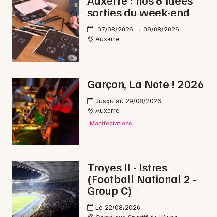
Auxerre : nos 6 idées
sorties du week-end
Cirque en Bourgogne-Franche-Comté
07/08/2026 → 09/08/2026
Auxerre
Newsletter des sorties
Garçon, La Note ! 2026
Artistes en tournée
Jusqu'au 29/08/2026
Auxerre
Actus à Tonnerre
Manifestations
Magazine à Tonnerre
Troyes II - Istres
(Football National 2 -
Group C)
Le 22/08/2026