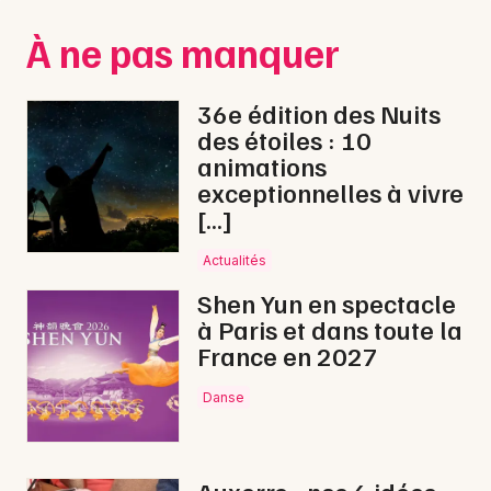
Montpellier
À ne pas manquer
Spectacles
Nantes
Concerts
Nice
36e édition des Nuits
des étoiles : 10
Paris
Sports
animations
exceptionnelles à vivre
Strasbourg
Soirées
[…]
Toulouse
Sorties famille
Actualités
Toutes les villes
Shen Yun en spectacle
Expos
à Paris et dans toute la
France en 2027
Sorties & loisirs
Danse
Cirque dans l' Yonne
Cirque en Bourgogne