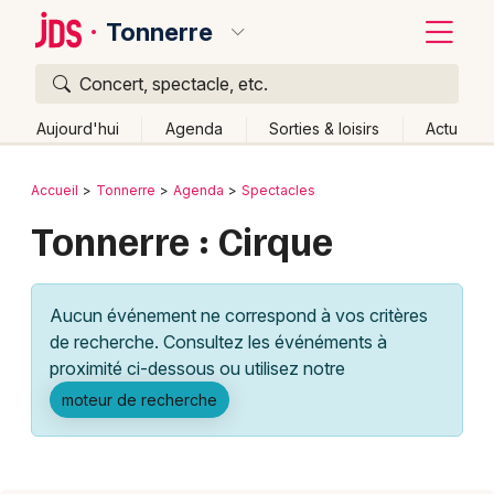
Tonnerre
Concert, spectacle, etc.
Quoi ?
Fermer
Aujourd'hui
Agenda
Sorties & loisirs
Actu
Où ?
Retour
Publier un événement
Accueil
Tonnerre
Agenda
Spectacles
Tonnerre et alentours
Yonne (89)
Bourgogne
Tonnerre : Cirque
Bordeaux
Partout
Près de moi
Changer de lieu
Colmar
Quand ?
Effacer les dates
Aucun événement ne correspond à vos critères
Lille
Grands événements
Aujourd'hui
Demain
Ce week-end
Autre
de recherche. Consultez les événéments à
Lyon
proximité ci-dessous ou utilisez notre
Activité & Expérience
moteur de recherche
Marseille
Manifestations
Mulhouse
Foires & salons