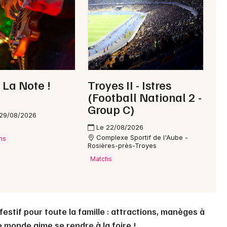
Choisir mes départements
89 - Yonne
 La Note !
Troyes II - Istres
Mon email
(Football National 2 -
Group C)
 29/08/2026
Je m'abonne
Le 22/08/2026
Complexe Sportif de l'Aube -
ns
Rosières-près-Troyes
Matchs
festif pour toute la famille : attractions, manèges à
 monde aime se rendre à la foire !