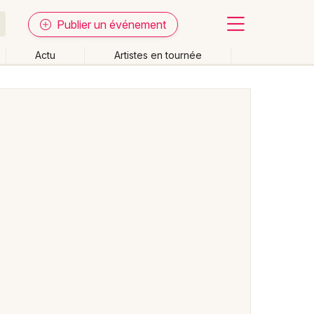
Publier un événement
Actu
Artistes en tournée
Fermer
Effacer les dates
week-end
Autre