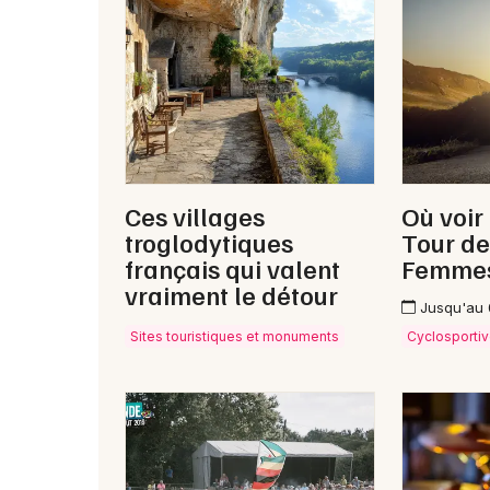
Ces villages
Où voir
troglodytiques
Tour de
français qui valent
Femme
vraiment le détour
Jusqu'au
Sites touristiques et monuments
Cyclosporti