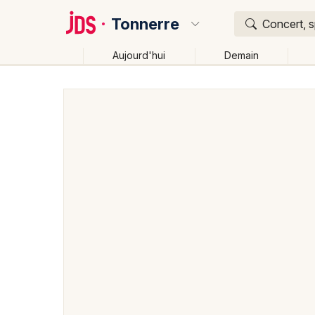
Tonnerre
Concert, s
Aujourd'hui
Demain
Quoi ?
Où ?
Tonnerre et alentours
Yonne (89)
Bourgogne
Changer de lieu