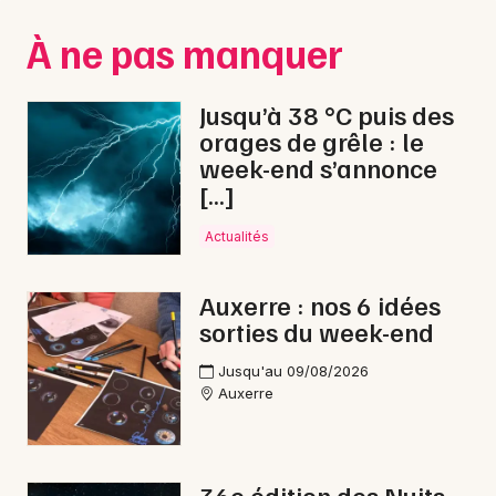
Montpellier
À ne pas manquer
Spectacles
Nantes
Concerts
Nice
Jusqu’à 38 °C puis des
orages de grêle : le
Paris
Sports
week-end s’annonce
[…]
Strasbourg
Soirées
Toulouse
Actualités
Sorties famille
Toutes les villes
Auxerre : nos 6 idées
Expos
sorties du week-end
Sorties & loisirs
Jusqu'au 09/08/2026
Auxerre
Nature dans l' Yonne
Nature en Bourgogne
36e édition des Nuits