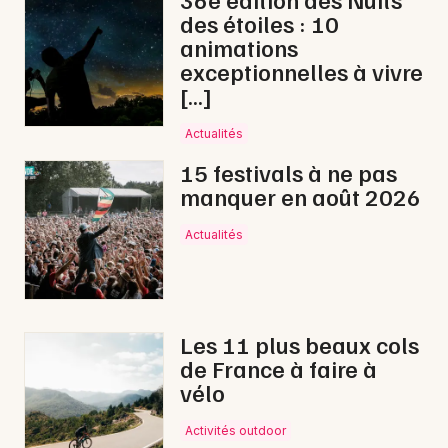
des étoiles : 10
Nature en Bourgogne-Franche-Comté
animations
exceptionnelles à vivre
[…]
Actualités
Newsletter des sorties
15 festivals à ne pas
manquer en août 2026
Artistes en tournée
Actualités
Actus à Tonnerre
Magazine à Tonnerre
Les 11 plus beaux cols
de France à faire à
vélo
Activités outdoor