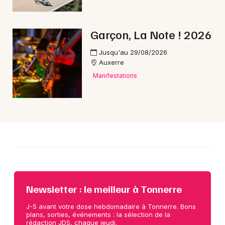
Choisir mes départements
Garçon, La Note ! 2026
89 - Yonne
Jusqu'au 29/08/2026
Auxerre
Mon email
Manifestations
Je m'abonne
Newsletter : le meilleur à Tonnerre
J-5 avant votre dose hebdomadaire à Tonnerre. Bons
plans, sorties, événements : la sélection de la
rédaction JDS, chaque jeudi.