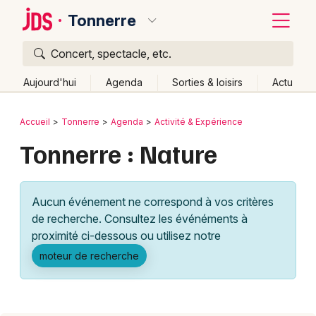
Tonnerre
Concert, spectacle, etc.
Quoi ?
Fermer
Aujourd'hui
Agenda
Sorties & loisirs
Actu
Où ?
Retour
Publier un événement
Accueil
Tonnerre
Agenda
Activité & Expérience
Tonnerre et alentours
Yonne (89)
Bourgogne
Tonnerre : Nature
Bordeaux
Partout
Près de moi
Changer de lieu
Colmar
Quand ?
Effacer les dates
Aucun événement ne correspond à vos critères
Lille
Grands événements
Aujourd'hui
Demain
Ce week-end
Autre
de recherche. Consultez les événéments à
Lyon
proximité ci-dessous ou utilisez notre
Activité & Expérience
moteur de recherche
Marseille
Manifestations
Mulhouse
Foires & salons