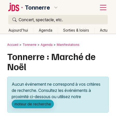
Tonnerre
Concert, spectacle, etc.
Quoi ?
Fermer
Aujourd'hui
Agenda
Sorties & loisirs
Actu
Où ?
Retour
Publier un événement
Accueil
Tonnerre
Agenda
Manifestations
Tonnerre et alentours
Yonne (89)
Bourgogne
Tonnerre : Marché de
Bordeaux
Partout
Près de moi
Changer de lieu
Noël
Colmar
Quand ?
Effacer les dates
Lille
Grands événements
Aujourd'hui
Demain
Ce week-end
Autre
Aucun événement ne correspond à vos critères
Lyon
Activité & Expérience
de recherche. Consultez les événéments à
proximité ci-dessous ou utilisez notre
Marseille
Manifestations
moteur de recherche
Mulhouse
Foires & salons