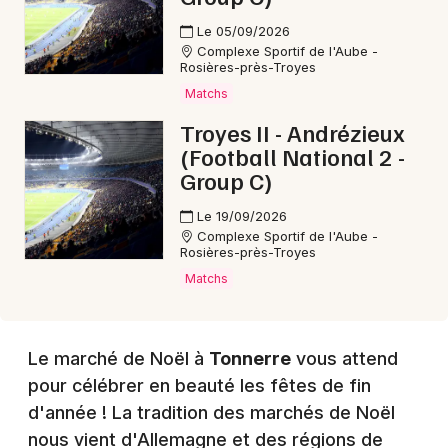
Le 05/09/2026
Complexe Sportif de l'Aube -
Choisir mes départements
Rosières-près-Troyes
89 - Yonne
Matchs
Troyes II - Andrézieux
Mon email
(Football National 2 -
Group C)
Je m'abonne
Le 19/09/2026
Complexe Sportif de l'Aube -
Rosières-près-Troyes
Matchs
Le marché de Noël à
Tonnerre
vous attend
pour célébrer en beauté les fêtes de fin
d'année ! La tradition des marchés de Noël
nous vient d'Allemagne et des régions de