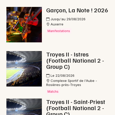
Marché de Noël en Bourgogne-Franche-Comté
Garçon, La Note ! 2026
Jusqu'au 29/08/2026
Auxerre
Manifestations
Newsletter des sorties
Artistes en tournée
Troyes II - Istres
(Football National 2 -
Actus à Tonnerre
Group C)
Magazine à Tonnerre
Le 22/08/2026
Complexe Sportif de l'Aube -
Rosières-près-Troyes
Matchs
Troyes II - Saint-Priest
(Football National 2 -
Group C)