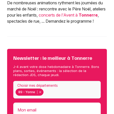
De nombreuses animations rythment les journées du
marché de Noël : rencontre avec le Père Noël, ateliers
pour les enfants,
concerts de l'Avent à
Tonnerre
,
spectacles de rue, ... Demandez le programme !
Newsletter : le meilleur à Tonnerre
J-4 avant votre dose hebdomadaire à Tonnerre. Bons
plans, sorties, événements : la sélection de la
rédaction JDS, chaque jeudi.
Choisir mes départements
89 - Yonne
Mon email