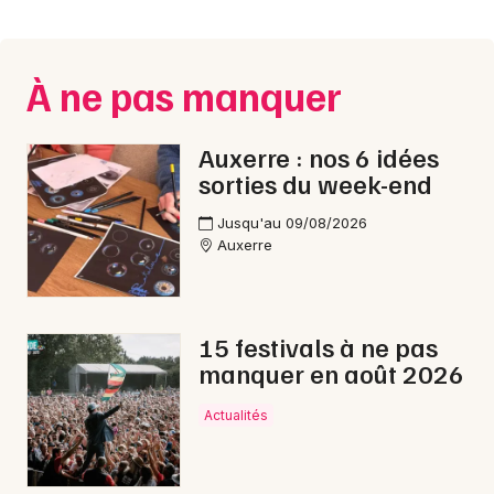
Montpellier
Spectacles
Nantes
À ne pas manquer
Concerts
Nice
Paris
Sports
Auxerre : nos 6 idées
sorties du week-end
Strasbourg
Soirées
Jusqu'au 09/08/2026
Toulouse
Auxerre
Sorties famille
Toutes les villes
Expos
15 festivals à ne pas
Sorties & loisirs
manquer en août 2026
Marché de Noël dans l' Yonne
Actualités
Marché de Noël en Bourgogne