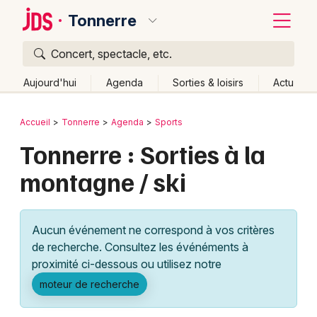
Tonnerre
Concert, spectacle, etc.
Quoi ?
Fermer
Aujourd'hui
Agenda
Sorties & loisirs
Actu
Où ?
Retour
Publier un événement
Accueil
Tonnerre
Agenda
Sports
Tonnerre et alentours
Yonne (89)
Bourgogne
Tonnerre : Sorties à la
Bordeaux
Partout
Près de moi
Changer de lieu
montagne / ski
Colmar
Quand ?
Effacer les dates
Lille
Grands événements
Aujourd'hui
Demain
Ce week-end
Autre
Aucun événement ne correspond à vos critères
Lyon
Activité & Expérience
de recherche. Consultez les événéments à
proximité ci-dessous ou utilisez notre
Marseille
Manifestations
moteur de recherche
Mulhouse
Foires & salons