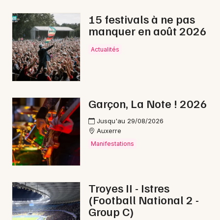
Montagne en Bourgogne-Franche-Comté
15 festivals à ne pas
manquer en août 2026
Actualités
Newsletter des sorties
Artistes en tournée
Garçon, La Note ! 2026
Actus à Tonnerre
Jusqu'au 29/08/2026
Auxerre
Magazine à Tonnerre
Manifestations
Troyes II - Istres
(Football National 2 -
Group C)