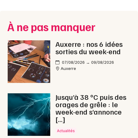
Montpellier
Spectacles
Nantes
À ne pas manquer
Concerts
Nice
Paris
Sports
Auxerre : nos 6 idées
sorties du week-end
Strasbourg
Soirées
07/08/2026 → 09/08/2026
Toulouse
Auxerre
Sorties famille
Toutes les villes
Expos
Jusqu’à 38 °C puis des
Sorties & loisirs
orages de grêle : le
week-end s’annonce
Montagne dans l' Yonne
[…]
Montagne en Bourgogne
Actualités