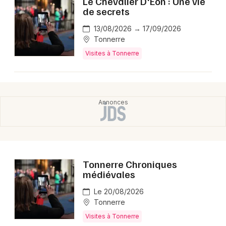
Le Chevalier D'Eon : Une vie
Montpellier
de secrets
Spectacles
Nantes
13/08/2026 → 17/09/2026
Tonnerre
Concerts
Nice
Visites à Tonnerre
Paris
Sports
Strasbourg
Soirées
Toulouse
Sorties famille
Toutes les villes
Expos
Tonnerre Chroniques
Sorties & loisirs
médiévales
Visites dans l' Yonne
Le 20/08/2026
Tonnerre
Visites en Bourgogne
Visites à Tonnerre