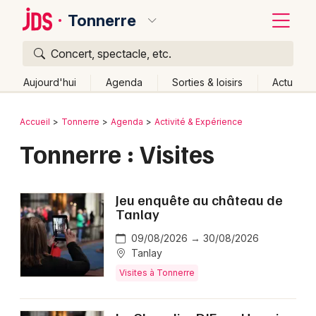
Tonnerre
Concert, spectacle, etc.
Quoi ?
Fermer
Aujourd'hui
Agenda
Sorties & loisirs
Actu
Où ?
Retour
Publier un événement
Accueil
Tonnerre
Agenda
Activité & Expérience
Tonnerre et alentours
Yonne (89)
Bourgogne
Tonnerre : Visites
Bordeaux
Partout
Près de moi
Changer de lieu
Colmar
Quand ?
Effacer les dates
Jeu enquête au château de
Lille
Grands événements
Tanlay
Aujourd'hui
Demain
Ce week-end
Autre
Lyon
09/08/2026 → 30/08/2026
Activité & Expérience
Tanlay
Marseille
Visites à Tonnerre
Manifestations
Mulhouse
Foires & salons