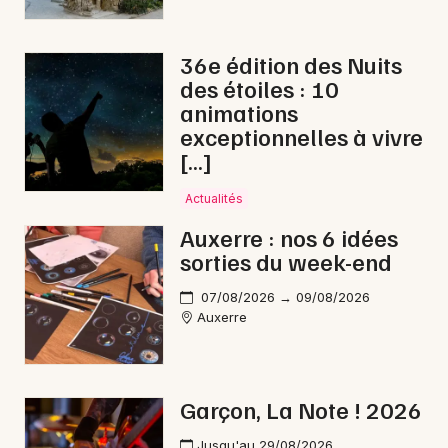
Choisir mes départements
36e édition des Nuits
89 - Yonne
des étoiles : 10
animations
exceptionnelles à vivre
Mon email
[…]
Actualités
Je m'abonne
Auxerre : nos 6 idées
sorties du week-end
07/08/2026 → 09/08/2026
Auxerre
Garçon, La Note ! 2026
Jusqu'au 29/08/2026