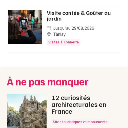
Visites en Bourgogne-Franche-Comté
Visite contée & Goûter au
jardin
Jusqu'au 29/08/2026
Tanlay
Newsletter des sorties
Visites à Tonnerre
Artistes en tournée
Actus à Tonnerre
À ne pas manquer
Magazine à Tonnerre
12 curiosités
architecturales en
France
Sites touristiques et monuments