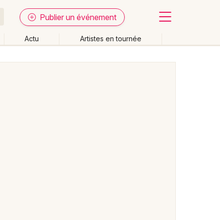
Publier un événement
Actu
Artistes en tournée
Fermer
Effacer les dates
week-end
Autre