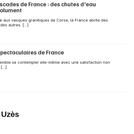
Activités outdoor en Occitanie
ascades de France : des chutes d'eau
solument
e aux vasques granitiques de Corse, la France abrite des
des autres. […]
Newsletter des sorties
 spectaculaires de France
Artistes en tournée
e semble se contempler elle-même avec une satisfaction non
 […]
Actus à Uzès
Magazine à Uzès
à Uzès