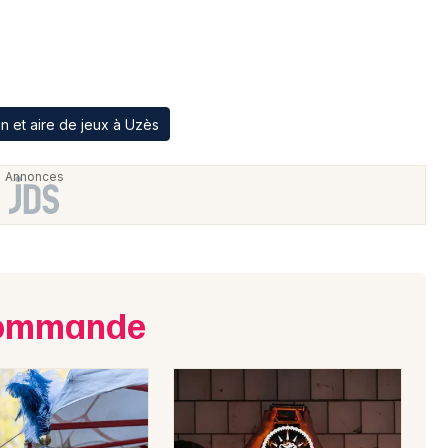
Choisir mes départements
30 - Gard
in et aire de jeux à Uzès
Mon email
Je m'abonne
ecommande