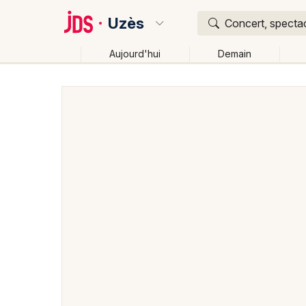
Uzès
Concert, spectac
Aujourd'hui
Demain
Quoi ?
Où ?
Uzès et alentours
Gard (30)
Languedoc-Roussill
Changer de lieu