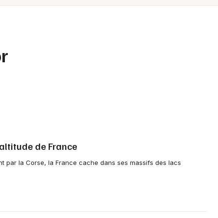
Spectacles
Mulhouse
Concerts
Montpellier
Nantes
Sports
or
Nice
Soirées
Paris
Sorties famille
Strasbourg
Expos
Toulouse
Sorties & loisirs
altitude de France
Toutes les villes
t par la Corse, la France cache dans ses massifs des lacs
Activités outdoor dans le Gard
Activités outdoor en Languedoc-
Roussillon