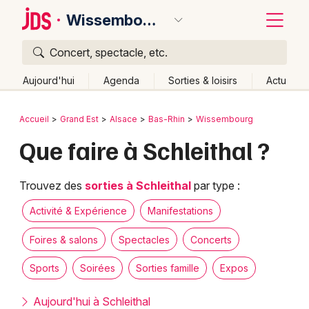
Wissembourg
Concert, spectacle, etc.
Quoi ?
Fermer
Aujourd'hui
Agenda
Sorties & loisirs
Actu
Où ?
Retour
Publier un événement
Accueil
Grand Est
Alsace
Bas-Rhin
Wissembourg
Wissembourg et alentours
Bas-Rhin (67)
Alsace
Que faire à Schleithal ?
Bordeaux
Partout
Près de moi
Changer de lieu
Colmar
Quand ?
Trouvez des
sorties à Schleithal
par type :
Effacer les dates
Lille
Grands événements
Aujourd'hui
Demain
Ce week-end
Autre
Activité & Expérience
Manifestations
Lyon
Activité & Expérience
Foires & salons
Spectacles
Concerts
Marseille
Sports
Soirées
Sorties famille
Expos
Manifestations
Mulhouse
Aujourd'hui à Schleithal
Foires & salons