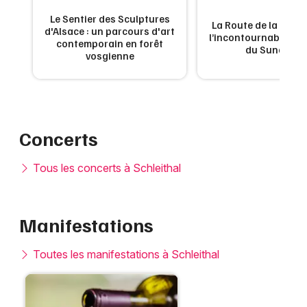
Le Sentier des Sculptures
 de
La Route de la Carpe 
d'Alsace : un parcours d'art
ne
l’incontournable g
contemporain en forêt
du Sundgau
vosgienne
Concerts
Tous les concerts à Schleithal
Manifestations
Toutes les manifestations à Schleithal