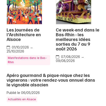
Grand Est
Les Journées de
Ce week-end dans le
l'Architecture en
Bas-Rhin : les
Jeux concours
Alsace
meilleures idées
sorties du 7 au 9
Newsletter des sorties
01/10/2026 →
août 2026
25/10/2026
07/08/2026 →
Artistes en tournée
Manifestations dans le Bas-
09/08/2026
Rhin
Actus à Wissembourg
Apéro gourmand & pique-nique chez les
vignerons : votre rendez-vous annuel dans
Magazine à Wissembourg
le vignoble alsacien
Actus tourisme & loisirs
Publié le 06/05/2026
Actualités en Alsace
Restaurants