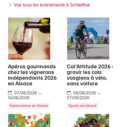
Montpellier
Voir tous les événéments à Schleithal
Spectacles
Nantes
Concerts
Nice
Paris
Sports
Strasbourg
Soirées
Toulouse
Apéros gourmands
Col'Attitude 2026 :
Sorties famille
chez les vignerons
gravir les cols
Toutes les villes
indépendants 2026
vosgiens à vélo,
Expos
en Alsace
sans voiture
Sorties & loisirs
07/08/2026 →
09/08/2026 →
14/08/2026
27/09/2026
Gastronomie en Alsace
Sports en Alsace
Bas-Rhin
Alsace