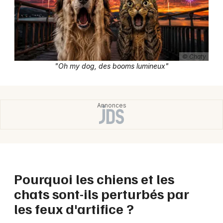
Newsletter des sorties
Artistes en tournée
Actualités
© Chaty
"Oh my dog, des booms lumineux"
Magazine
Pourquoi les chiens et les
Choisir mes départements
chats sont-ils perturbés par
les feux d'artifice ?