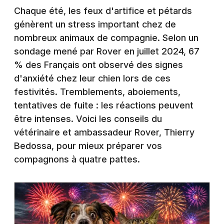
Montpellier
Chaque été, les feux d'artifice et pétards
Spectacles
génèrent un stress important chez de
Nantes
nombreux animaux de compagnie. Selon un
Concerts
Nice
sondage mené par Rover en juillet 2024, 67
% des Français ont observé des signes
Paris
Sports
d'anxiété chez leur chien lors de ces
Strasbourg
festivités. Tremblements, aboiements,
Soirées
tentatives de fuite : les réactions peuvent
Toulouse
Sorties famille
être intenses. Voici les conseils du
Toutes les villes
vétérinaire et ambassadeur Rover, Thierry
Expos
Bedossa, pour mieux préparer vos
compagnons à quatre pattes.
Sorties & loisirs