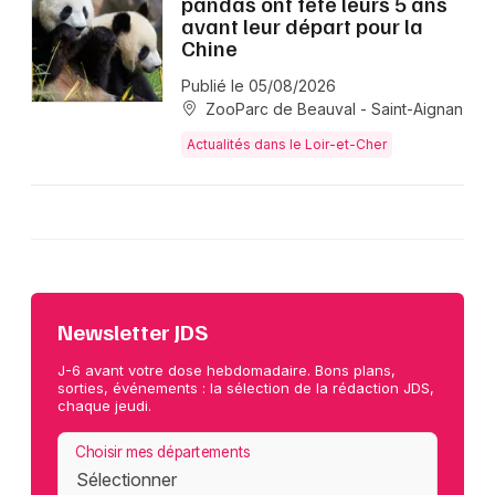
pandas ont fêté leurs 5 ans
avant leur départ pour la
Chine
Publié le 05/08/2026
ZooParc de Beauval - Saint-Aignan
Actualités dans le Loir-et-Cher
Newsletter JDS
J-6 avant votre dose hebdomadaire. Bons plans,
sorties, événements : la sélection de la rédaction JDS,
chaque jeudi.
Choisir mes départements