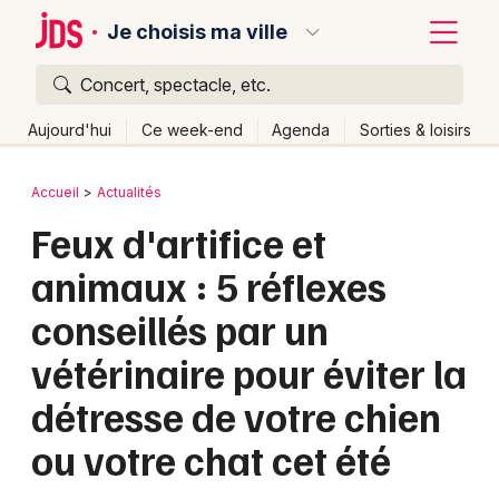
Je choisis ma ville
Concert, spectacle, etc.
Quoi ?
Fermer
Aujourd'hui
Ce week-end
Agenda
Sorties & loisirs
Où ?
Retour
Publier un événement
Accueil
Actualités
Partout
Près de moi
Changer de lieu
Feux d'artifice et
Bordeaux
Quand ?
Effacer les dates
animaux : 5 réflexes
Colmar
Aujourd'hui
Demain
Ce week-end
Autre
conseillés par un
Lille
Grands événements
vétérinaire pour éviter la
Lyon
Activité & Expérience
détresse de votre chien
Marseille
Manifestations
ou votre chat cet été
Mulhouse
Foires & salons