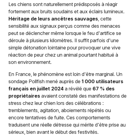
Mon email
Les chiens sont naturellement prédisposés à réagir
fortement aux bruits soudains et aux éclairs lumineux.
Héritage de leurs ancêtres sauvages
, cette
Je m'abonne
sensibilité aux signaux perçus comme des menaces
peut se déclencher même lorsque le feu d'artifice se
déroule à plusieurs kilomètres. Il suffit parfois d'une
simple détonation lointaine pour provoquer une vive
réaction de peur chez un animal pourtant habitué à
son environnement.
En France, le phénomène est loin d'être marginal. Un
sondage Pollfish mené auprès de
1 000 utilisateurs
français en juillet 2024
a révélé que
67 % des
propriétaires
avaient constaté des manifestations de
stress chez leur chien lors des célébrations :
tremblements, agitation, aboiements répétés ou
encore tentatives de fuite. Ces comportements
traduisent une réelle détresse qui mérite d'être prise au
sérieux, bien avant le début des festivités.