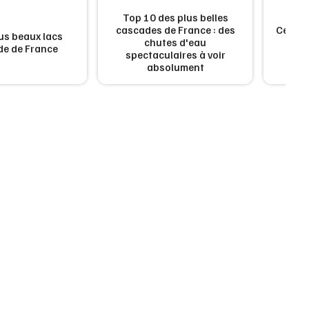
Top 10 des plus belles
cascades de France : des
Ces vi
us beaux lacs
chutes d'eau
fr
ude de France
spectaculaires à voir
vr
absolument