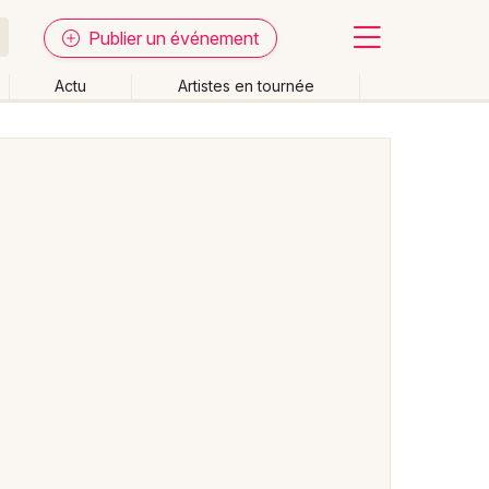
Publier un événement
Actu
Artistes en tournée
Fermer
Effacer les dates
week-end
Autre