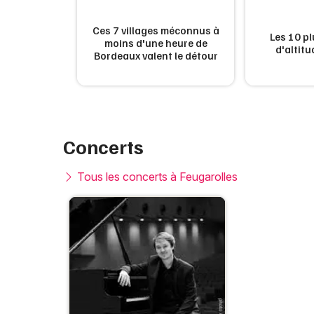
ux villages
Ces 7 villages méconnus à
Les 10 pl
couvrir en
moins d'une heure de
d'altit
Bordeaux valent le détour
Concerts
Tous les concerts à Feugarolles