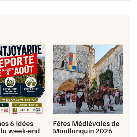
Choisir mes départements
47 - Lot-et-Garonne
Mon email
Je m'abonne
nos 6 idées
Fêtes Médiévales de
 du week-end
Monflanquin 2026