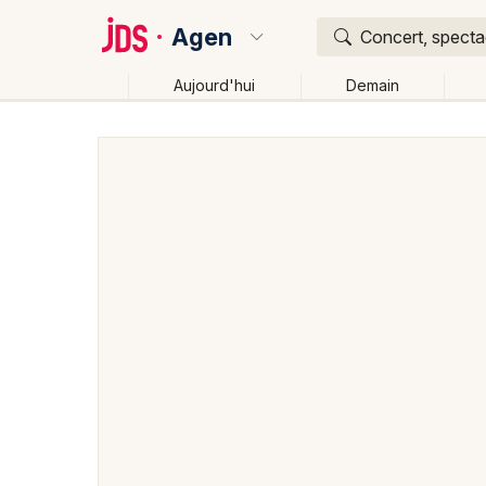
Agen
Concert, spectac
Aujourd'hui
Demain
Quoi ?
Où ?
Agen et alentours
Lot-et-Garonne (47)
Aquitaine
Changer de lieu