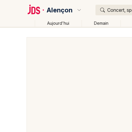
Alençon
Concert, sp
Aujourd'hui
Demain
Quoi ?
Où ?
Alençon et alentours
Orne (61)
Basse-Normandi
Changer de lieu