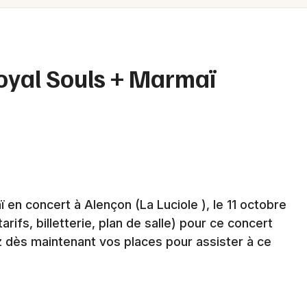
Spectacles
Mulhouse
Concerts
Montpellier
Nantes
Sports
yal Souls + Marmaï
Nice
Soirées
Paris
Sorties famille
Strasbourg
Expos
Toulouse
Sorties & loisirs
en concert à Alençon (La Luciole )
, le 11 octobre
Toutes les villes
arifs, billetterie, plan de salle) pour ce concert
Reggae dans l' Orne
z dès maintenant vos places pour assister à ce
Reggae en Basse-Normandie
Reggae en Normandie