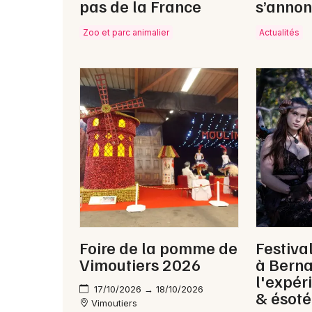
pas de la France
s’annon
Zoo et parc animalier
Actualités
Foire de la pomme de
Festiva
Vimoutiers 2026
à Berna
l'expér
17/10/2026 → 18/10/2026
& ésoté
Vimoutiers