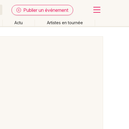
Publier un événement
Actu
Artistes en tournée
Fermer
Effacer les dates
week-end
Autre