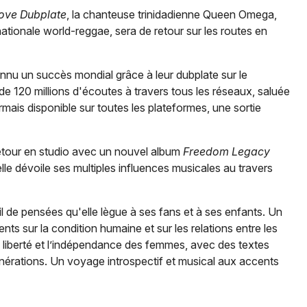
ove Dubplate
, la chanteuse trinidadienne Queen Omega,
nationale world-reggae, sera de retour sur les routes en
Newsletter des sorties
nnu un succès mondial grâce à leur dubplate sur le
de 120 millions d'écoutes à travers tous les réseaux, saluée
Artistes en tournée
ais disponible sur toutes les plateformes, une sortie
Actus à Alençon
etour en studio avec un nouvel album
Freedom Legacy
le dévoile ses multiples influences musicales au travers
Magazine à Alençon
 de pensées qu'elle lègue à ses fans et à ses enfants. Un
ts sur la condition humaine et sur les relations entre les
a liberté et l’indépendance des femmes, avec des textes
générations. Un voyage introspectif et musical aux accents