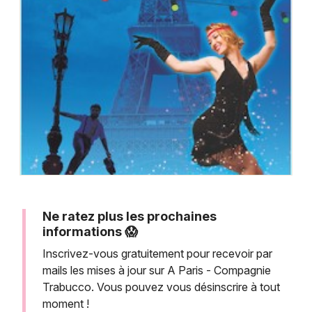
Montpellier
Spectacles
Nantes
Concerts
Nice
Paris
Sports
Strasbourg
Soirées
Toulouse
Sorties famille
Toutes les villes
Expos
Ne ratez plus les prochaines
Sorties & loisirs
informations 😱
Inscrivez-vous gratuitement pour recevoir par
mails les mises à jour sur A Paris - Compagnie
Trabucco. Vous pouvez vous désinscrire à tout
moment !