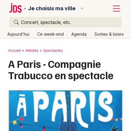
Je choisis ma ville
Concert, spectacle, etc.
Quoi ?
Fermer
Aujourd'hui
Ce week-end
Agenda
Sorties & loisirs
Où ?
Retour
Publier un événement
Accueil
Artistes
Spectacles
Partout
Près de moi
Changer de lieu
A Paris - Compagnie
Bordeaux
Quand ?
Effacer les dates
Trabucco en spectacle
Colmar
Aujourd'hui
Demain
Ce week-end
Autre
Lille
Grands événements
Lyon
Activité & Expérience
Marseille
Manifestations
Mulhouse
Foires & salons