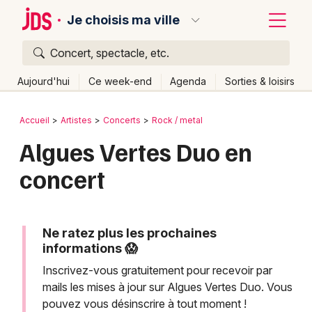
Je choisis ma ville
Concert, spectacle, etc.
Quoi ?
Fermer
Aujourd'hui
Ce week-end
Agenda
Sorties & loisirs
Où ?
Retour
Publier un événement
Accueil
Artistes
Concerts
Rock / metal
Partout
Près de moi
Changer de lieu
Algues Vertes Duo en
Bordeaux
Quand ?
Effacer les dates
concert
Colmar
Aujourd'hui
Demain
Ce week-end
Autre
Lille
Grands événements
Lyon
Ne ratez plus les prochaines
Activité & Expérience
informations 😱
Marseille
Inscrivez-vous gratuitement pour recevoir par
Manifestations
mails les mises à jour sur Algues Vertes Duo. Vous
Mulhouse
pouvez vous désinscrire à tout moment !
Foires & salons