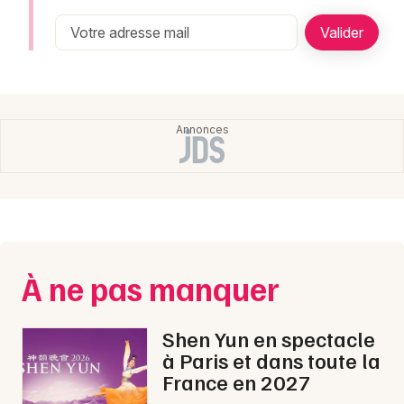
Montpellier
Spectacles
Nantes
Concerts
Nice
Paris
Sports
Strasbourg
Soirées
Toulouse
Sorties famille
Toutes les villes
Expos
À ne pas manquer
Sorties & loisirs
Shen Yun en spectacle
à Paris et dans toute la
France en 2027