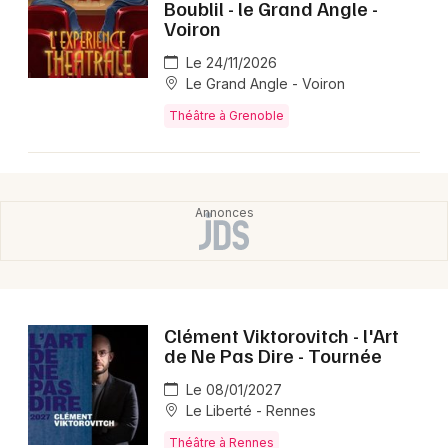
Boublil - le Grand Angle -
📍 Où voir le spectacle d'Amine Adjina ?
Voiron
Amine Adjina sera prochainement dans la ville
Le 24/11/2026
suivante : Lyon.
Le Grand Angle - Voiron
🎭 Quoi propose Amine Adjina sur scène ?
Théâtre à Grenoble
Il présente un théâtre engagé qui mêle écriture
personnelle et mise en scène exigeante, avec des
créations comme Histoire(s) de France, Transformers,
Par les villages et Projet Newman, qui interrogent
l’identité, la mémoire collective et les mythes
contemporains.
Clément Viktorovitch - l'Art
de Ne Pas Dire - Tournée
Le 08/01/2027
Le Liberté - Rennes
Théâtre à Rennes