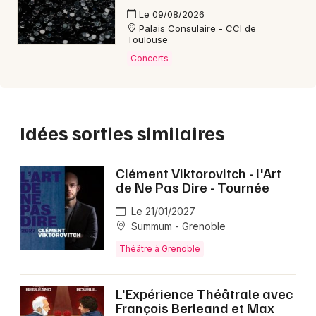
En Revanche
,
L'Amante Anglaise
et
Arrête de Pleurer
Le 09/08/2026
Pénélope 2 ! La Suite
proposent chacun une
Palais Consulaire - CCI de
expérience théâtrale singulière à ne pas manquer.
Toulouse
Concerts
FAQ - Amine Adjina
Idées sorties similaires
🗓️ Quand a lieu le spectacle d'Amine Adjina ?
Vous pourrez voir Amine Adjina jusqu'au samedi
20/03/2027.
Clément Viktorovitch - l'Art
de Ne Pas Dire - Tournée
🎟️ Comment réserver des billets pour le
Le 21/01/2027
spectacle d'Amine Adjina ?
Summum - Grenoble
Vous réservez vos places en ligne via
Théâtre à Grenoble
Réserver/acheter vos billets
; les tarifs débutent à 6 €
et des réductions s’appliquent dès l’achat de deux
spectacles.
L'Expérience Théâtrale avec
François Berleand et Max