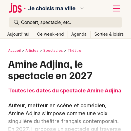
Je choisis ma ville
Concert, spectacle, etc.
Quoi ?
Fermer
Aujourd'hui
Ce week-end
Agenda
Sorties & loisirs
Où ?
Retour
Publier un événement
Accueil
Artistes
Spectacles
Théâtre
Partout
Près de moi
Changer de lieu
Amine Adjina, le
Bordeaux
Quand ?
Effacer les dates
spectacle en 2027
Colmar
Aujourd'hui
Demain
Ce week-end
Autre
Lille
Grands événements
Toutes les dates du spectacle Amine Adjina
Lyon
Activité & Expérience
Auteur, metteur en scène et comédien,
Marseille
Amine Adjina s'impose comme une voix
Manifestations
singulière du théâtre français contemporain.
Mulhouse
Foires & salons
En 2027, il propose un spectacle qui traverse