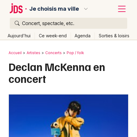
Je choisis ma ville
Concert, spectacle, etc.
Quoi ?
Fermer
Aujourd'hui
Ce week-end
Agenda
Sorties & loisirs
Où ?
Retour
Publier un événement
Accueil
Artistes
Concerts
Pop / folk
Partout
Près de moi
Changer de lieu
Declan McKenna en
Bordeaux
Quand ?
Effacer les dates
concert
Colmar
Aujourd'hui
Demain
Ce week-end
Autre
Lille
Grands événements
Lyon
Activité & Expérience
Marseille
Manifestations
Mulhouse
Foires & salons