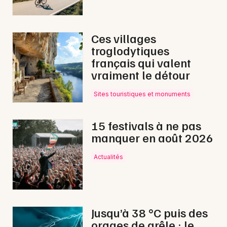
Mon email
Je m'abonne
Ces villages
troglodytiques
français qui valent
vraiment le détour
Sites touristiques et monuments
15 festivals à ne pas
manquer en août 2026
Actualités
Jusqu’à 38 °C puis des
orages de grêle : le