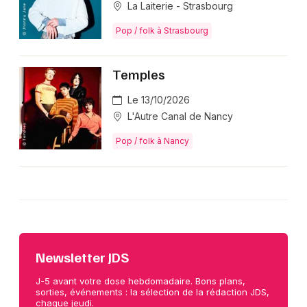
La Laiterie - Strasbourg
Pop / folk à Strasbourg
Temples
Le 13/10/2026
L'Autre Canal de Nancy
Pop / folk à Nancy
Newsletter JDS
J-5 avant votre dose hebdomadaire. Bons plans,
sorties, événements : la sélection de la rédaction JDS,
chaque jeudi.