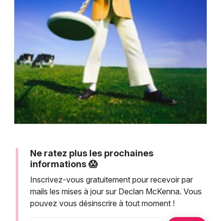
Montpellier
Spectacles
Nantes
Concerts
Nice
Paris
Sports
Strasbourg
Soirées
Toulouse
Sorties famille
Toutes les villes
Expos
Ne ratez plus les prochaines
Sorties & loisirs
informations 😱
Inscrivez-vous gratuitement pour recevoir par
mails les mises à jour sur Declan McKenna. Vous
pouvez vous désinscrire à tout moment !