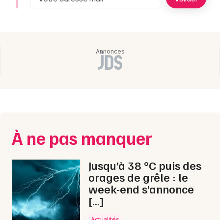
Montpellier
Spectacles
Nantes
Concerts
Nice
Paris
Sports
Strasbourg
Soirées
Toulouse
Sorties famille
Toutes les villes
À ne pas manquer
Expos
Sorties & loisirs
Jusqu’à 38 °C puis des
orages de grêle : le
week-end s’annonce
[…]
Actualités