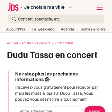
Je choisis ma ville
Concert, spectacle, etc.
Quoi ?
Fermer
Aujourd'hui
Ce week-end
Agenda
Sorties & loisirs
Où ?
Retour
Publier un événement
Accueil
Artistes
Concerts
Rock / metal
Partout
Près de moi
Changer de lieu
Dudu Tassa en concert
Bordeaux
Quand ?
Effacer les dates
Colmar
Aujourd'hui
Demain
Ce week-end
Autre
Lille
Ne ratez plus les prochaines
Grands événements
informations 😱
Lyon
Activité & Expérience
Inscrivez-vous gratuitement pour recevoir par
mails les mises à jour sur Dudu Tassa. Vous
Marseille
Manifestations
pouvez vous désinscrire à tout moment !
Mulhouse
Foires & salons