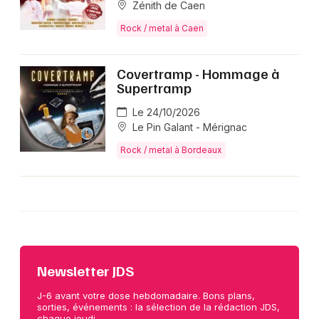
Zénith de Caen
Rock / metal à Caen
Covertramp - Hommage à
Supertramp
Le 24/10/2026
Le Pin Galant - Mérignac
Rock / metal à Bordeaux
Newsletter JDS
J-6 avant votre dose hebdomadaire. Bons plans,
sorties, événements : la sélection de la rédaction JDS,
chaque jeudi.