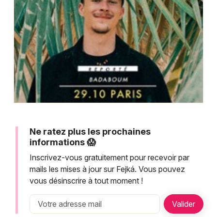
Montpellier
Spectacles
Nantes
Concerts
Nice
Paris
Sports
Strasbourg
Soirées
Toulouse
Sorties famille
Toutes les villes
Ne ratez plus les prochaines
Expos
informations 😱
Inscrivez-vous gratuitement pour recevoir par
Sorties & loisirs
mails les mises à jour sur Fejká. Vous pouvez
vous désinscrire à tout moment !