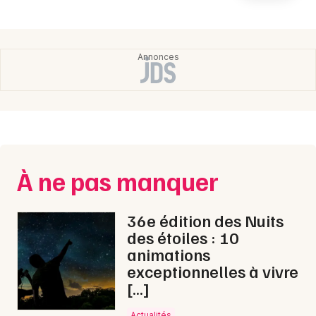
Newsletter des sorties
Artistes en tournée
Actualités
Magazine
À ne pas manquer
36e édition des Nuits
des étoiles : 10
animations
Choisir mes départements
exceptionnelles à vivre
[…]
Actualités