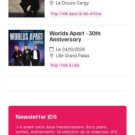
Le Douze Cergy
Pop / folk dans le Val-d'Oise
Worlds Apart - 30th
Anniversary
Le 04/10/2026
Lille Grand Palais
Pop / folk à Lille
Newsletter JDS
J-4 avant votre dose hebdomadaire. Bons plans,
sorties, événements : la sélection de la rédaction JDS,