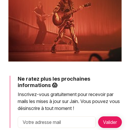
Montpellier
Spectacles
Nantes
Concerts
Nice
Paris
Sports
Strasbourg
Soirées
Toulouse
Sorties famille
Toutes les villes
Ne ratez plus les prochaines
Expos
informations 😱
Inscrivez-vous gratuitement pour recevoir par
Sorties & loisirs
mails les mises à jour sur Jain. Vous pouvez vous
désinscrire à tout moment !