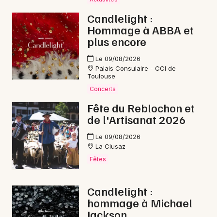
Mon email
Candlelight :
Hommage à ABBA et
Je m'abonne
plus encore
Le 09/08/2026
Palais Consulaire - CCI de
Toulouse
Concerts
Fête du Reblochon et
de l'Artisanat 2026
Le 09/08/2026
La Clusaz
Fêtes
Candlelight :
hommage à Michael
Jackson