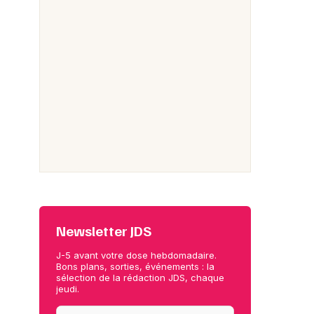
Newsletter JDS
J-5 avant votre dose hebdomadaire.
Bons plans, sorties, événements : la
sélection de la rédaction JDS, chaque
jeudi.