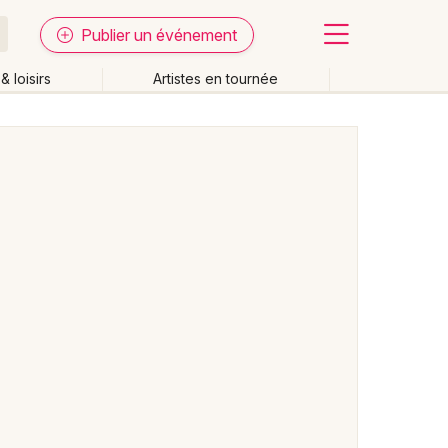
Publier un événement
& loisirs
Artistes en tournée
Fermer
Effacer les dates
week-end
Autre