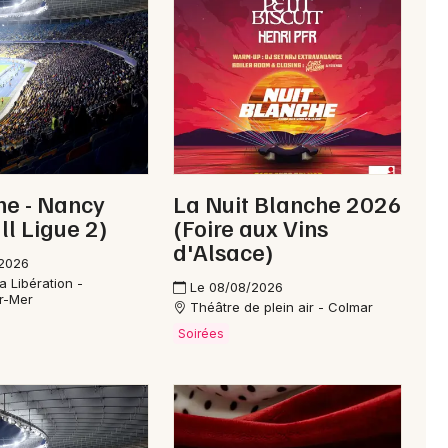
Je m'abonne
ne - Nancy
La Nuit Blanche 2026
ll Ligue 2)
(Foire aux Vins
d'Alsace)
/2026
a Libération -
Le 08/08/2026
r-Mer
Théâtre de plein air - Colmar
Soirées