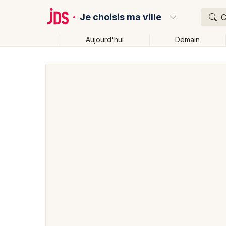
Je choisis ma ville
C
Aujourd'hui
Demain
Quoi ?
Où ?
Partout
Près de moi
Changer de lieu