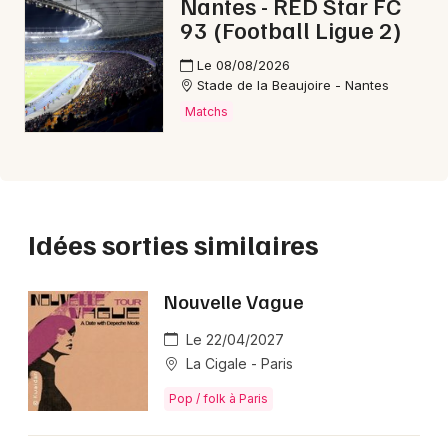
Nantes - RED Star FC
attention : découvrez
Meimuna
,
Deloraine
ou encore
93 (Football Ligue 2)
The EltonTribute - Elton John Experience
pour
Le 08/08/2026
prolonger le plaisir musical.
Stade de la Beaujoire - Nantes
Matchs
FAQ - Soulidified
🗓️ Quand a lieu le concert de Soulidified ?
Vous pourrez voir Soulidified jusqu'au vendredi
Idées sorties similaires
02/10/2026.
Nouvelle Vague
🎟️ Comment acheter des billets pour Soulidified
en concert ?
Le 22/04/2027
Les billets pour le What's Your Name Tour de
La Cigale - Paris
Soulidified sont disponibles via , à partir de 34,50 €; la
Pop / folk à Paris
demande est soutenue et les quantités sont limitées.