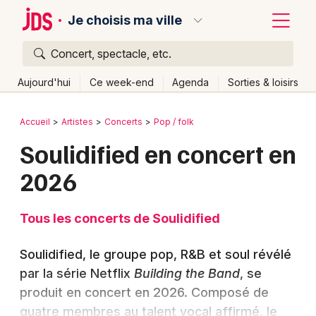
Je choisis ma ville
Concert, spectacle, etc.
Quoi ?
Fermer
Aujourd'hui
Ce week-end
Agenda
Sorties & loisirs
Où ?
Retour
Publier un événement
Accueil
Artistes
Concerts
Pop / folk
Partout
Près de moi
Changer de lieu
Soulidified en concert en
Bordeaux
Quand ?
Effacer les dates
2026
Colmar
Aujourd'hui
Demain
Ce week-end
Autre
Lille
Grands événements
Tous les concerts de Soulidified
Lyon
Activité & Expérience
Soulidified, le groupe pop, R&B et soul révélé
Marseille
par la série Netflix
Building the Band
, se
Manifestations
produit en concert en 2026. Composé de
Mulhouse
Foires & salons
quatre membres au talent vocal affirmé, le