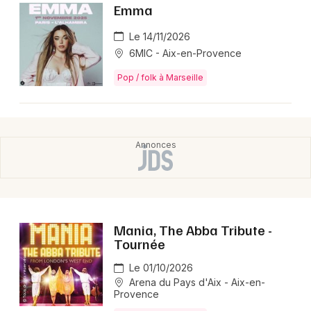
📍 Où se déroule le concert de Soulidified ?
Emma
Soulidified sera prochainement dans la ville suivante :
Le 14/11/2026
Paris.
6MIC - Aix-en-Provence
🎶 Quoi attendre du concert de Soulidified ?
Pop / folk à Marseille
Le groupe livre un show pop, R&B et soul au groove
marqué, avec des harmonies vocales solides, des
titres comme What's Your Name et une énergie
scénique portée par la complicité de ses quatre
membres.
Mania, The Abba Tribute -
Tournée
Le 01/10/2026
Arena du Pays d'Aix - Aix-en-
Provence