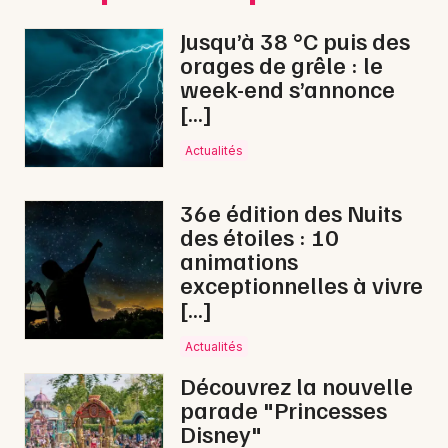
Mon email
billets pour le What's
Jusqu’à 38 °C puis des
Your Name Tour de
orages de grêle : le
Je m'abonne
Soulidified
week-end s’annonce
[…]
Les
billets
pour assister aux dates de
Soulidified sont disponibles à des
prix
Actualités
accessibles
, à partir de
34,50 €
. Pour
garantir votre place, il est conseillé d'
acheter
36e édition des Nuits
vos places sans attendre, la demande étant
des étoiles : 10
soutenue pour ce groupe en pleine
animations
progression.
exceptionnelles à vivre
[…]
Actualités
Le parcours artistique de
Découvrez la nouvelle
Soulidified
parade "Princesses
Disney"