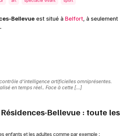
Spectacles
ur
art
spectacle vivant
sport
Mulhouse
Concerts
Montpellier
nces-Bellevue
est situé à
Belfort
, à seulement
.
Nantes
Sports
Nice
Soirées
Paris
Sorties famille
Strasbourg
Expos
Toulouse
contrôle d’intelligence artificielles omniprésentes.
alisé en temps réel.. Face à cette […]
Sorties & loisirs
Toutes les villes
Centres de loisirs et de culture dans le
 Résidences-Bellevue : toute les
Territoire de Belfort
Centres de loisirs et de culture en
Franche-Comté
es enfants et les adultes comme par exemple :