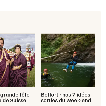
Choisir mes départements
90 - Territoire de Belfort
Mon email
Je m'abonne
 grande fête
Belfort : nos 7 idées
 de Suisse
sorties du week-end