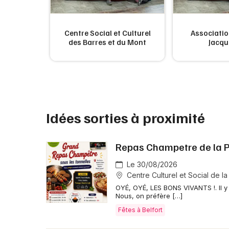
 Social de
Centre Social et Culturel
Associatio
re
des Barres et du Mont
Jacqu
Idées sorties à proximité
Repas Champetre de la P
Le 30/08/2026
Centre Culturel et Social de la
OYÉ, OYÉ, LES BONS VIVANTS !. Il y
Nous, on préfère […]
Fêtes à Belfort