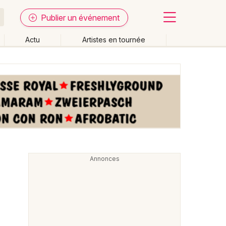
Publier un événement
Actu
Artistes en tournée
Fermer
Effacer les dates
week-end
Autre