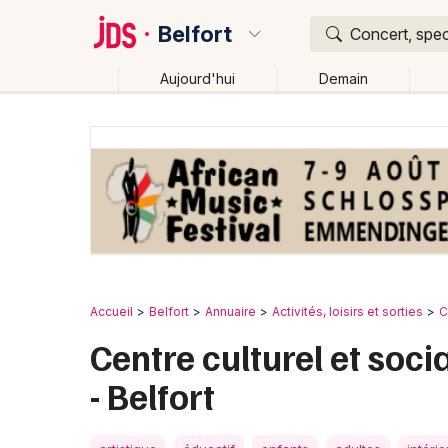
Belfort
Concert, spec
Aujourd'hui
Demain
Quoi ?
Où ?
Belfort et alentours
Territoire de Belfort (90)
Fra
Près de moi
Changer de lieu
Accueil
Belfort
Annuaire
Activités, loisirs et sorties
C
Centre culturel et soc
- Belfort