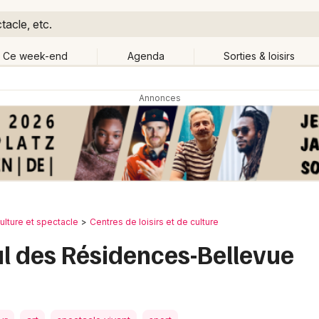
tacle, etc.
Ce week-end
Agenda
Sorties & loisirs
Retour
Publier un événement
Quand ?
Aujourd'hui
Demain
Ce 
nche-Comté
Partout
Bordeaux
Grands événements
Colmar
Activité & Expérience
ulture et spectacle
Centres de loisirs et de culture
Lille
ial des Résidences-Bellevue
Manifestations
Lyon
Foires & salons
Marseille