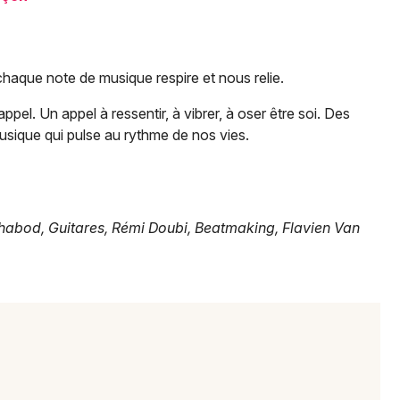
Spectacles
Mulhouse
Concerts
Montpellier
haque note de musique respire et nous relie.
Nantes
Sports
pel. Un appel à ressentir, à vibrer, à oser être soi. Des
Nice
Soirées
usique qui pulse au rythme de nos vies.
Paris
Sorties famille
Strasbourg
Expos
habod, Guitares, Rémi Doubi, Beatmaking, Flavien Van
Toulouse
Sorties & loisirs
Toutes les villes
Chanson française dans le Doubs
Chanson française en Franche-Comté
Chanson française en Bourgogne-