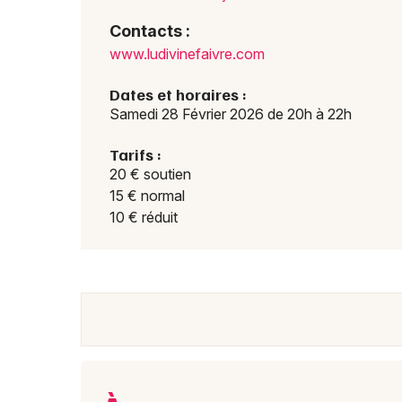
Contacts :
www.l
udivi
nefai
vre.c
om
Dates et horaires :
Samedi 28 Février 2026 de 20h à 22h
Tarifs :
20 € soutien
15 € normal
10 € réduit