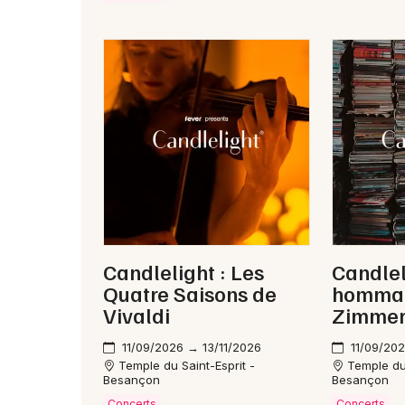
Candlelight : Les
Candlel
Quatre Saisons de
hommag
Vivaldi
Zimme
11/09/2026 → 13/11/2026
11/09/20
Temple du Saint-Esprit -
Temple du 
Besançon
Besançon
Concerts
Concerts