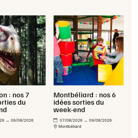
Choisir mes départements
25 - Doubs
Mon email
Je m'abonne
n : nos 7
Montbéliard : nos 6
orties du
idées sorties du
nd
week-end
26 → 09/08/2026
07/08/2026 → 09/08/2026
Montbéliard