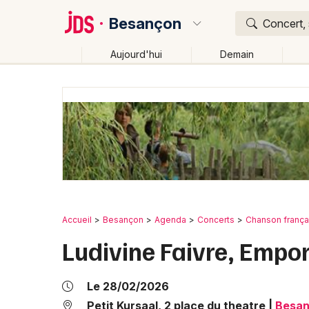
Besançon
Concert, 
Aujourd'hui
Demain
Quoi ?
Où ?
Besançon et alentours
Doubs (25)
Franche-Com
Changer de lieu
Accueil
Besançon
Agenda
Concerts
Chanson frança
Ludivine Faivre, Empo
Le 28/02/2026
Petit Kursaal, 2 place du theatre
|
Besa