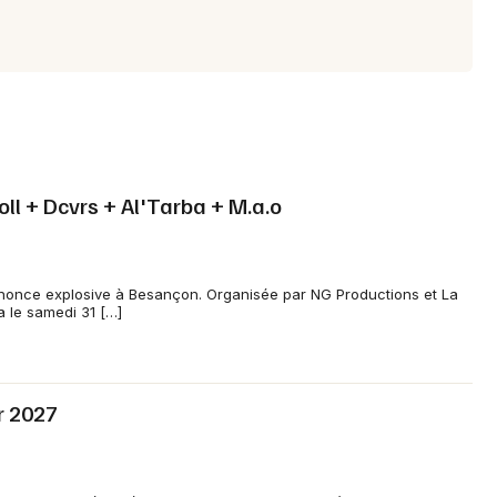
ll + Dcvrs + Al'Tarba + M.a.o
annonce explosive à Besançon. Organisée par NG Productions et La
a le samedi 31 […]
r 2027