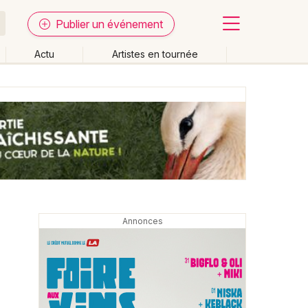
Publier un événement
Actu
Artistes en tournée
Fermer
Effacer les dates
week-end
Autre