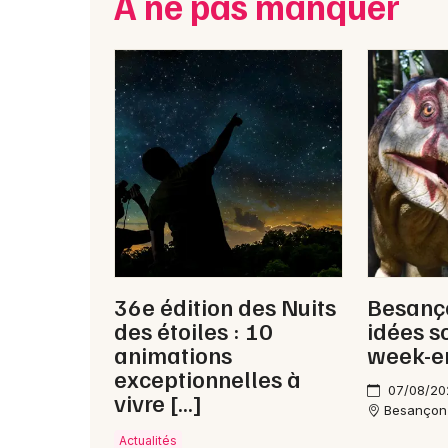
À ne pas manquer
36e édition des Nuits
Besanço
des étoiles : 10
idées s
animations
week-e
exceptionnelles à
07/08/20
vivre […]
Besançon
Actualités