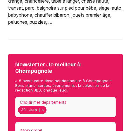
d’ange, chancelière, table à langer, chaise haute,
transat, parc, baignoire sur pied pour bébé, siège-auto,
babyphone, chauffer biberon, jouets premier âge,
peluches, puzzles, …
Newsletter : le meilleur à
Champagnole
J-5 avant votre dose hebdomadaire à Champagnole.
Bons plans, sorties, événements : la sélection de la
rédaction JDS, chaque jeudi.
Choisir mes départements
39 - Jura
Mon email