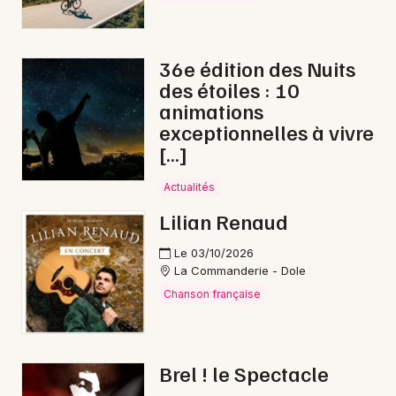
Bourse vêtements en Bourgogne-Franche-
Comté
36e édition des Nuits
des étoiles : 10
animations
exceptionnelles à vivre
[…]
Newsletter des sorties
Actualités
Artistes en tournée
Lilian Renaud
Actus à Champagnole
Le 03/10/2026
La Commanderie - Dole
Magazine à Champagnole
Chanson française
Brel ! le Spectacle