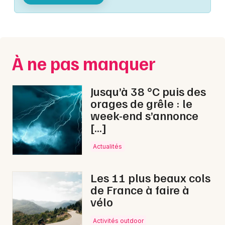
Montpellier
Spectacles
Nantes
Concerts
Nice
À ne pas manquer
Paris
Sports
Strasbourg
Jusqu’à 38 °C puis des
Soirées
orages de grêle : le
Toulouse
week-end s’annonce
Sorties famille
[…]
Toutes les villes
Expos
Actualités
Sorties & loisirs
Les 11 plus beaux cols
de France à faire à
Bourse vêtements dans le Jura
vélo
Bourse vêtements en Franche-Comté
Activités outdoor