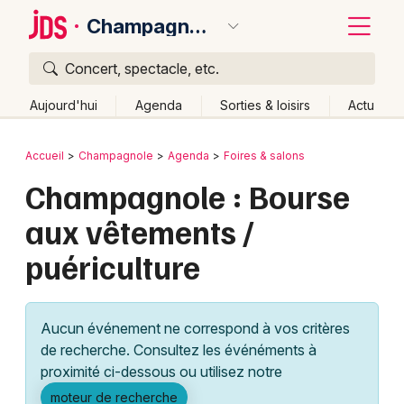
Champagnole
Concert, spectacle, etc.
Quoi ?
Fermer
Aujourd'hui
Agenda
Sorties & loisirs
Actu
Où ?
Retour
Publier un événement
Accueil
Champagnole
Agenda
Foires & salons
Champagnole et alentours
Jura (39)
Franche-Comté
Champagnole : Bourse
Bordeaux
Partout
Près de moi
Changer de lieu
aux vêtements /
Colmar
Quand ?
Effacer les dates
puériculture
Lille
Grands événements
Aujourd'hui
Demain
Ce week-end
Autre
Lyon
Activité & Expérience
Aucun événement ne correspond à vos critères
Marseille
de recherche. Consultez les événéments à
Manifestations
proximité ci-dessous ou utilisez notre
Mulhouse
Foires & salons
moteur de recherche