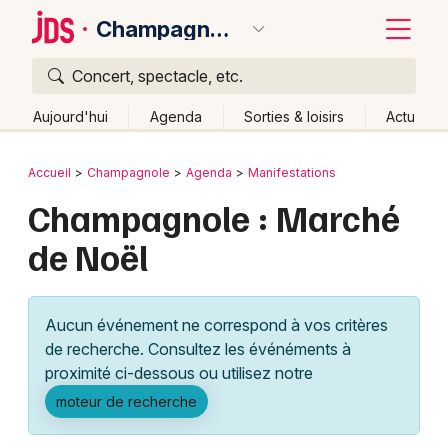
Champagnole
Concert, spectacle, etc.
Quoi ?
Fermer
Aujourd'hui
Agenda
Sorties & loisirs
Actu
Où ?
Retour
Publier un événement
Accueil
Champagnole
Agenda
Manifestations
Champagnole et alentours
Jura (39)
Franche-Comté
Champagnole : Marché
Bordeaux
Partout
Près de moi
Changer de lieu
de Noël
Colmar
Quand ?
Effacer les dates
Lille
Grands événements
Aujourd'hui
Demain
Ce week-end
Autre
Aucun événement ne correspond à vos critères
Lyon
Activité & Expérience
de recherche. Consultez les événéments à
proximité ci-dessous ou utilisez notre
Marseille
Manifestations
moteur de recherche
Mulhouse
Foires & salons