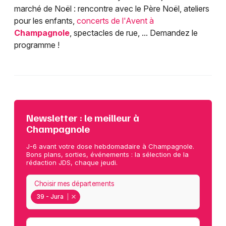
marché de Noël : rencontre avec le Père Noël, ateliers
pour les enfants,
concerts de l'Avent à
Champagnole
, spectacles de rue, ... Demandez le
programme !
Newsletter : le meilleur à
Champagnole
J-6 avant votre dose hebdomadaire à Champagnole.
Bons plans, sorties, événements : la sélection de la
rédaction JDS, chaque jeudi.
Choisir mes départements
39 - Jura