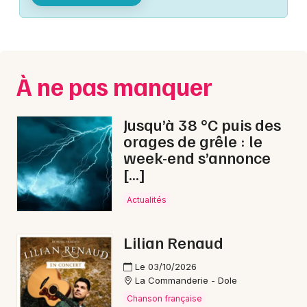
Montpellier
Spectacles
Nantes
Concerts
Nice
À ne pas manquer
Paris
Sports
Strasbourg
Jusqu’à 38 °C puis des
Soirées
orages de grêle : le
Toulouse
week-end s’annonce
Sorties famille
[…]
Toutes les villes
Expos
Actualités
Sorties & loisirs
Lilian Renaud
Courses dans le Jura
Le 03/10/2026
La Commanderie - Dole
Courses en Franche-Comté
Chanson française