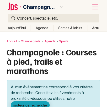
Champagnole
Concert, spectacle, etc.
Quoi ?
Fermer
Aujourd'hui
Agenda
Sorties & loisirs
Actu
Où ?
Retour
Publier un événement
Accueil
Champagnole
Agenda
Sports
Champagnole et alentours
Jura (39)
Franche-Comté
Champagnole : Courses
Bordeaux
Partout
Près de moi
Changer de lieu
à pied, trails et
Colmar
Quand ?
Effacer les dates
marathons
Lille
Grands événements
Aujourd'hui
Demain
Ce week-end
Autre
Lyon
Activité & Expérience
Aucun événement ne correspond à vos critères
Marseille
de recherche. Consultez les événéments à
Manifestations
proximité ci-dessous ou utilisez notre
Mulhouse
Foires & salons
moteur de recherche