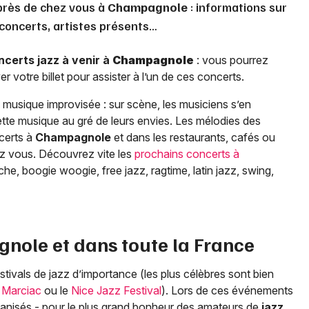
 près de chez vous à
Champagnole
: informations sur
s concerts, artistes présents…
ncerts jazz à venir à
Champagnole
: vous pourrez
r votre billet pour assister à l’un de ces concerts.
musique improvisée : sur scène, les musiciens s’en
tte musique au gré de leurs envies. Les mélodies des
certs à
Champagnole
et dans les restaurants, cafés ou
ez vous. Découvrez vite les
prochains concerts à
che, boogie woogie, free jazz, ragtime, latin jazz, swing,
gnole
et dans toute la France
tivals de jazz d’importance (les plus célèbres sont bien
 Marciac
ou le
Nice Jazz Festival
). Lors de ces événements
anisés - pour le plus grand bonheur des amateurs de
jazz