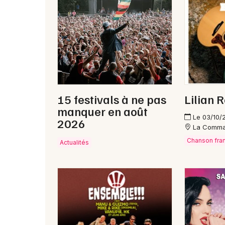
15 festivals à ne pas
Lilian 
manquer en août
Le 03/10/
2026
La Comma
Chanson fra
Actualités