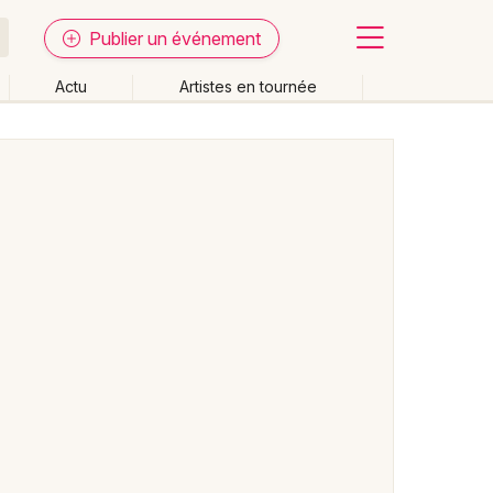
Publier un événement
Actu
Artistes en tournée
Fermer
Effacer les dates
week-end
Autre