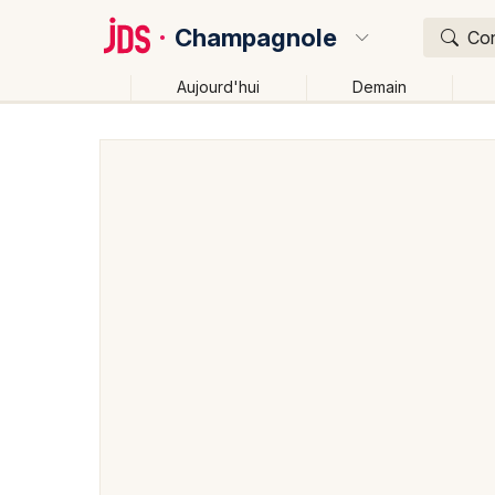
Champagnole
Con
Aujourd'hui
Demain
Quoi ?
Où ?
Champagnole et alentours
Jura (39)
Franche-Co
Changer de lieu