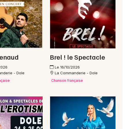
Newsletter des sorties
Artistes en tournée
Renaud
Brel ! le Spectacle
Actus à Champagnole
2026
Le 16/10/2026
Magazine à Champagnole
nderie - Dole
La Commanderie - Dole
nçaise
Chanson française