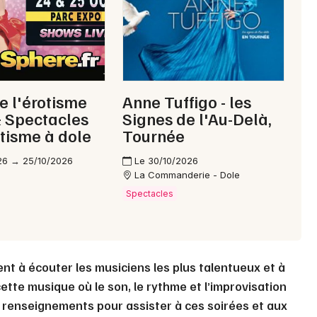
Choisir mes départements
39 - Jura
e l'érotisme
Anne Tuffigo - les
Mon email
 Spectacles
Signes de l'Au-Delà,
otisme à dole
Tournée
Je m'abonne
26 → 25/10/2026
Le 30/10/2026
La Commanderie - Dole
Spectacles
ent à écouter les musiciens les plus talentueux et à
ette musique où le son, le rythme et l’improvisation
s renseignements pour assister à ces soirées et aux