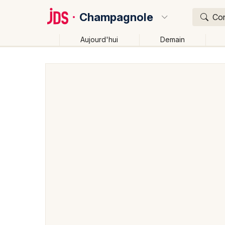
Champagnole
Con
Aujourd'hui
Demain
Quoi ?
Où ?
Champagnole et alentours
Jura (39)
Franche-Co
Changer de lieu