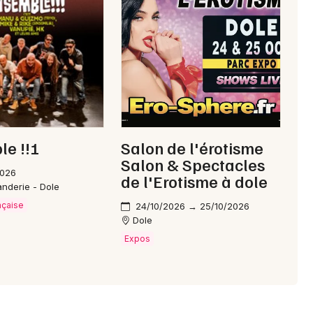
Choisir mes départements
39 - Jura
Mon email
e !!!
Salon de l'érotisme
Je m'abonne
Salon & Spectacles
2026
de l'Erotisme à dole
nderie - Dole
nçaise
24/10/2026 → 25/10/2026
Dole
Expos