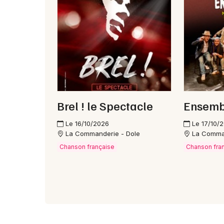
Brel ! le Spectacle
Ensembl
Le 16/10/2026
Le 17/10/
La Commanderie - Dole
La Comma
Chanson française
Chanson fra