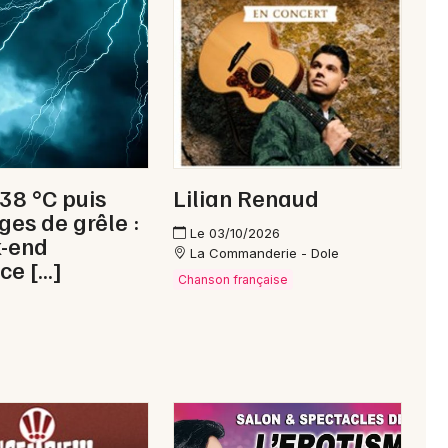
Newsletter des sorties
Artistes en tournée
 38 °C puis
Lilian Renaud
Actus à Champagnole
ges de grêle :
Le 03/10/2026
k-end
Magazine à Champagnole
La Commanderie - Dole
ce […]
Chanson française