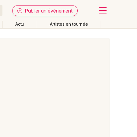
Publier un événement
Actu
Artistes en tournée
Fermer
Effacer les dates
week-end
Autre