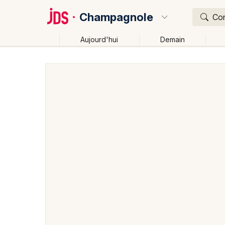
Champagnole
Con
Aujourd'hui
Demain
Quoi ?
Où ?
Champagnole et alentours
Jura (39)
Franche-Co
Changer de lieu