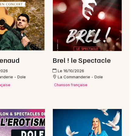
Newsletter des sorties
Artistes en tournée
Renaud
Brel ! le Spectacle
Actus à Champagnole
2026
Le 16/10/2026
Magazine à Champagnole
nderie - Dole
La Commanderie - Dole
nçaise
Chanson française