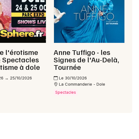
Choisir mes départements
39 - Jura
Mon email
e l'érotisme
Anne Tuffigo - les
 Spectacles
Signes de l'Au-Delà,
otisme à dole
Tournée
Je m'abonne
26 → 25/10/2026
Le 30/10/2026
La Commanderie - Dole
Spectacles