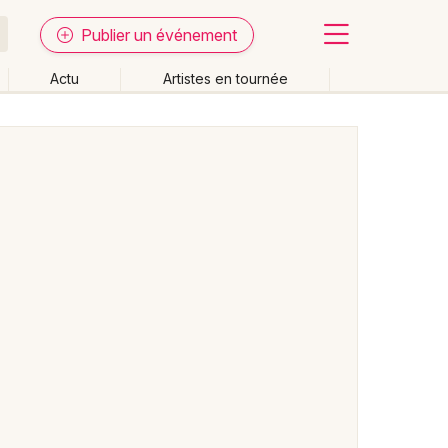
Publier un événement
Actu
Artistes en tournée
Fermer
Effacer les dates
week-end
Autre