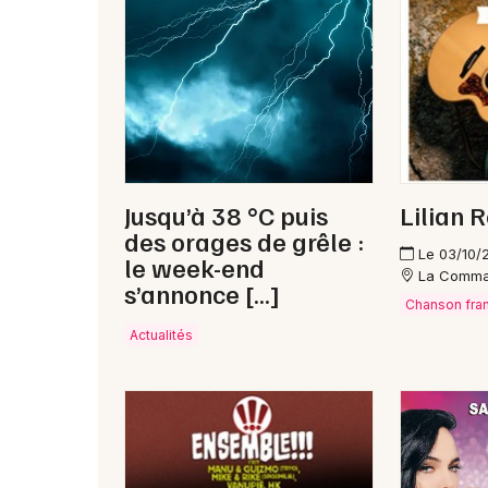
Jusqu’à 38 °C puis
Lilian 
des orages de grêle :
Le 03/10/
le week-end
La Comma
s’annonce […]
Chanson fra
Actualités