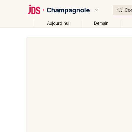
Champagnole
Con
Aujourd'hui
Demain
Quoi ?
Où ?
Champagnole et alentours
Jura (39)
Franche-Co
Changer de lieu