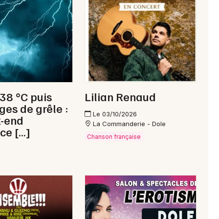
Newsletter des sorties
Artistes en tournée
 38 °C puis
Lilian Renaud
Actus à Champagnole
ges de grêle :
Le 03/10/2026
k-end
Magazine à Champagnole
La Commanderie - Dole
ce […]
Chanson française