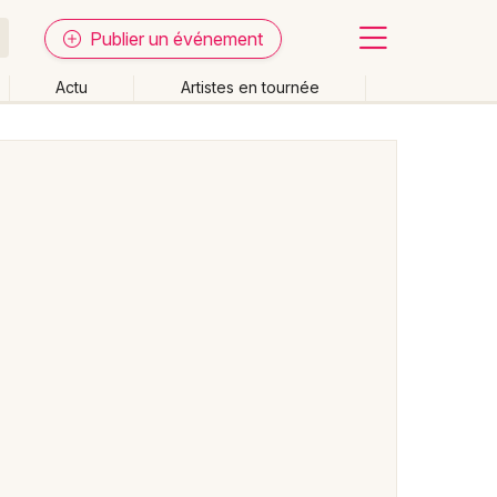
Publier un événement
Actu
Artistes en tournée
Fermer
Effacer les dates
week-end
Autre