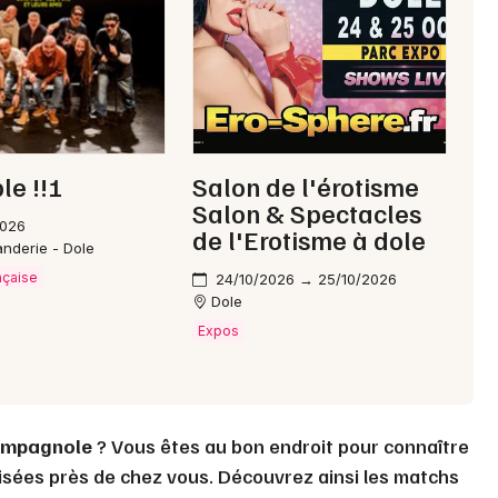
Choisir mes départements
39 - Jura
Mon email
e !!!
Salon de l'érotisme
Salon & Spectacles
2026
de l'Erotisme à dole
Je m'abonne
nderie - Dole
nçaise
24/10/2026 → 25/10/2026
Dole
Expos
mpagnole
? Vous êtes au bon endroit pour connaître
isées près de chez vous. Découvrez ainsi les matchs