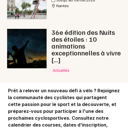
Jusqu'au 09/08/2026
Nantes
Choisir mes départements
44 - Loire-Atlantique
36e édition des Nuits
Mon email
des étoiles : 10
animations
exceptionnelles à vivre
Je m'abonne
[…]
Actualités
Prêt à relever un nouveau défi à vélo ? Rejoignez
la communauté des cyclistes qui partagent
cette passion pour le sport et la découverte, et
préparez-vous pour participer à l'une des
prochaines cyclosportives. Consultez notre
calendrier des courses, dates d'inscription,