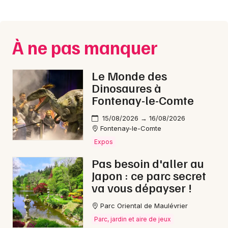
Montpellier
Spectacles
Nantes
À ne pas manquer
Concerts
Nice
Paris
Sports
Le Monde des
Dinosaures à
Strasbourg
Soirées
Fontenay-le-Comte
Toulouse
Sorties famille
15/08/2026 → 16/08/2026
Fontenay-le-Comte
Toutes les villes
Expos
Expos
Pas besoin d'aller au
Sorties & loisirs
Japon : ce parc secret
va vous dépayser !
Cyclosportives en Loire-Atlantique
Parc Oriental de Maulévrier
Cyclosportives dans les Pays de la Loire
Parc, jardin et aire de jeux