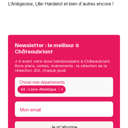
L’Ariégeoise, Lille-Hardelot et bien d'autres encore !
Newsletter : le meilleur à
Châteaubriant
J-4 avant votre dose hebdomadaire à Châteaubriant.
Bons plans, sorties, événements : la sélection de la
rédaction JDS, chaque jeudi.
Choisir mes départements
44 - Loire-Atlantique
Mon email
Je m'abonne