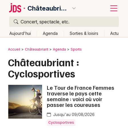
Châteaubriant
Concert, spectacle, etc.
Quoi ?
Fermer
Aujourd'hui
Agenda
Sorties & loisirs
Actu
Où ?
Retour
Publier un événement
Accueil
Châteaubriant
Agenda
Sports
Châteaubriant et alentours
Loire-Atlantique (44)
Châteaubriant :
Bordeaux
Pays de la Loire
Partout
Près de moi
Changer de lieu
Cyclosportives
Colmar
Quand ?
Effacer les dates
Lille
Grands événements
Aujourd'hui
Demain
Ce week-end
Autre
Le Tour de France Femmes
traverse le pays cette
Lyon
semaine : voici où voir
Activité & Expérience
passer les coureuses
Marseille
Manifestations
Jusqu'au 09/08/2026
Mulhouse
Cyclosportives
Foires & salons