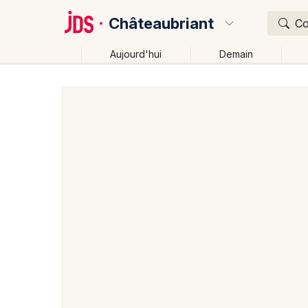
Châteaubriant
Co
Aujourd'hui
Demain
Quoi ?
Où ?
Châteaubriant et alentours
Loire-Atlantique (44)
Près de moi
Changer de lieu