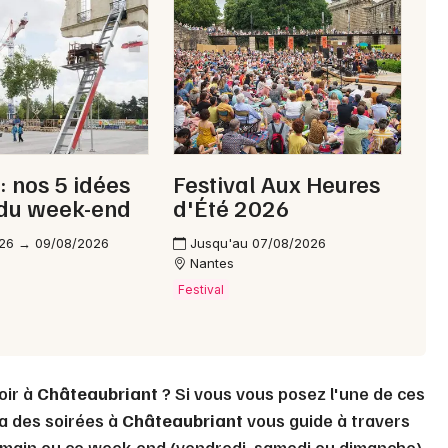
Choisir mes départements
44 - Loire-Atlantique
Mon email
Je m'abonne
: nos 5 idées
Festival Aux Heures
 du week-end
d'Été 2026
26 → 09/08/2026
Jusqu'au 07/08/2026
Nantes
Festival
oir à
Châteaubriant
? Si vous vous posez l'une de ces
da des soirées à
Châteaubriant
vous guide à travers
 demain ou ce week-end (vendredi, samedi ou dimanche).