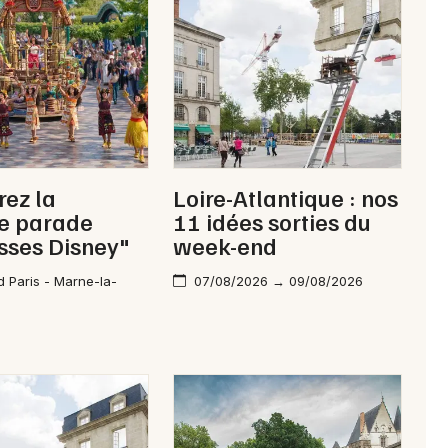
Newsletter des sorties
Artistes en tournée
Actus à Châteaubriant
ez la
Loire-Atlantique : nos
Magazine à Châteaubriant
le parade
11 idées sorties du
sses Disney"
week-end
d Paris - Marne-la-
07/08/2026 → 09/08/2026