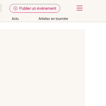
Publier un événement
Actu
Artistes en tournée
Fermer
Effacer les dates
week-end
Autre