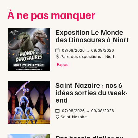
Montpellier
À ne pas manquer
Spectacles
Nantes
Concerts
Nice
Exposition Le Monde
des Dinosaures à Niort
Paris
Sports
08/08/2026 → 09/08/2026
Strasbourg
Soirées
Parc des expositions - Niort
Expos
Toulouse
Sorties famille
Toutes les villes
Saint-Nazaire : nos 6
Expos
idées sorties du week-
end
Sorties & loisirs
07/08/2026 → 09/08/2026
Théâtre en Loire-Atlantique
Saint-Nazaire
Théâtre dans les Pays de la Loire
Pas besoin d'aller au