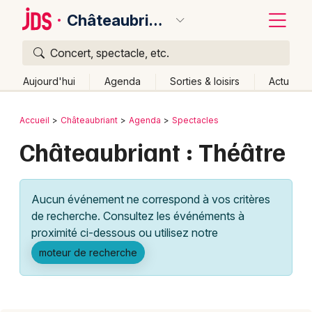
Châteaubriant
Concert, spectacle, etc.
Quoi ?
Fermer
Aujourd'hui
Agenda
Sorties & loisirs
Actu
Où ?
Retour
Publier un événement
Accueil
Châteaubriant
Agenda
Spectacles
Châteaubriant et alentours
Loire-Atlantique (44)
Châteaubriant : Théâtre
Bordeaux
Pays de la Loire
Partout
Près de moi
Changer de lieu
Colmar
Quand ?
Effacer les dates
Aucun événement ne correspond à vos critères
Lille
Grands événements
Aujourd'hui
Demain
Ce week-end
Autre
de recherche. Consultez les événéments à
Lyon
proximité ci-dessous ou utilisez notre
Activité & Expérience
moteur de recherche
Marseille
Manifestations
Mulhouse
Foires & salons