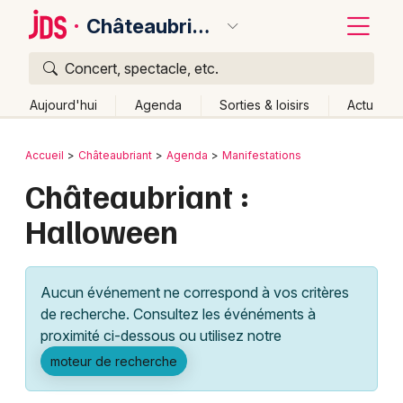
Châteaubriant
Concert, spectacle, etc.
Quoi ?
Fermer
Aujourd'hui
Agenda
Sorties & loisirs
Actu
Où ?
Retour
Publier un événement
Accueil
Châteaubriant
Agenda
Manifestations
Châteaubriant et alentours
Loire-Atlantique (44)
Châteaubriant :
Bordeaux
Pays de la Loire
Partout
Près de moi
Changer de lieu
Halloween
Colmar
Quand ?
Effacer les dates
Lille
Grands événements
Aujourd'hui
Demain
Ce week-end
Autre
Aucun événement ne correspond à vos critères
Lyon
Activité & Expérience
de recherche. Consultez les événéments à
proximité ci-dessous ou utilisez notre
Marseille
Manifestations
moteur de recherche
Mulhouse
Foires & salons