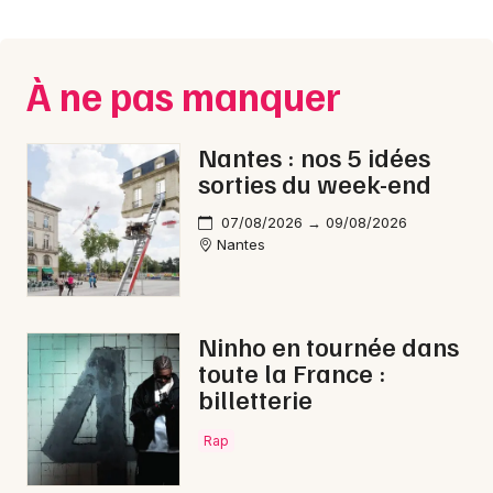
Montpellier
Spectacles
Nantes
À ne pas manquer
Concerts
Nice
Paris
Sports
Nantes : nos 5 idées
sorties du week-end
Strasbourg
Soirées
07/08/2026 → 09/08/2026
Toulouse
Nantes
Sorties famille
Toutes les villes
Expos
Ninho en tournée dans
Sorties & loisirs
toute la France :
billetterie
Halloween en Loire-Atlantique
Rap
Halloween dans les Pays de la Loire