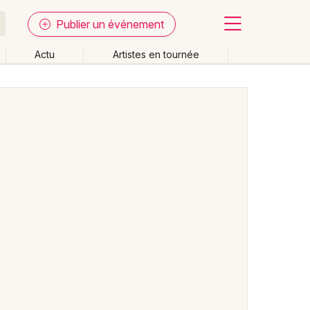
Publier un événement
Actu
Artistes en tournée
Fermer
Effacer les dates
week-end
Autre