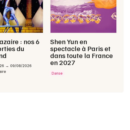
Choisir mes départements
44 - Loire-Atlantique
Mon email
azaire : nos 6
Shen Yun en
orties du
spectacle à Paris et
Je m'abonne
nd
dans toute la France
en 2027
26 → 09/08/2026
aire
Danse