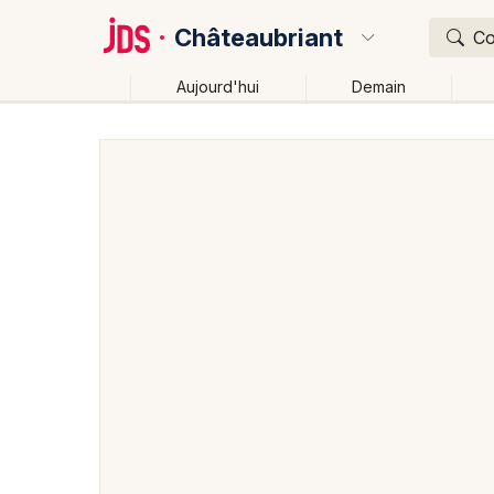
Châteaubriant
Co
Aujourd'hui
Demain
Quoi ?
Où ?
Châteaubriant et alentours
Loire-Atlantique (44)
Près de moi
Changer de lieu