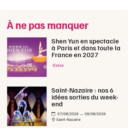
Montpellier
Spectacles
Nantes
À ne pas manquer
Concerts
Nice
Paris
Sports
Shen Yun en spectacle
à Paris et dans toute la
Strasbourg
Soirées
France en 2027
Toulouse
Danse
Sorties famille
Toutes les villes
Expos
Saint-Nazaire : nos 6
Sorties & loisirs
idées sorties du week-
end
Rap en Loire-Atlantique
07/08/2026 → 09/08/2026
Saint-Nazaire
Rap dans les Pays de la Loire