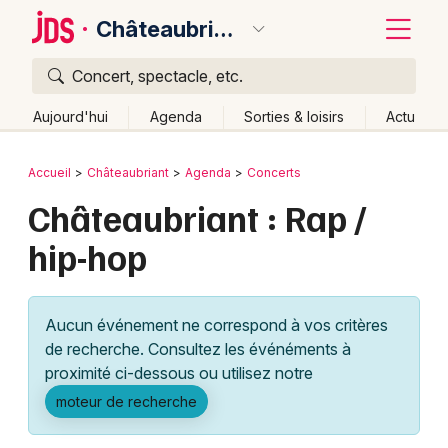
Châteaubriant
Concert, spectacle, etc.
Quoi ?
Fermer
Aujourd'hui
Agenda
Sorties & loisirs
Actu
Où ?
Retour
Publier un événement
Accueil
Châteaubriant
Agenda
Concerts
Châteaubriant et alentours
Loire-Atlantique (44)
Châteaubriant : Rap /
Bordeaux
Pays de la Loire
Partout
Près de moi
Changer de lieu
hip-hop
Colmar
Quand ?
Effacer les dates
Lille
Grands événements
Aujourd'hui
Demain
Ce week-end
Autre
Aucun événement ne correspond à vos critères
Lyon
Activité & Expérience
de recherche. Consultez les événéments à
proximité ci-dessous ou utilisez notre
Marseille
Manifestations
moteur de recherche
Mulhouse
Foires & salons