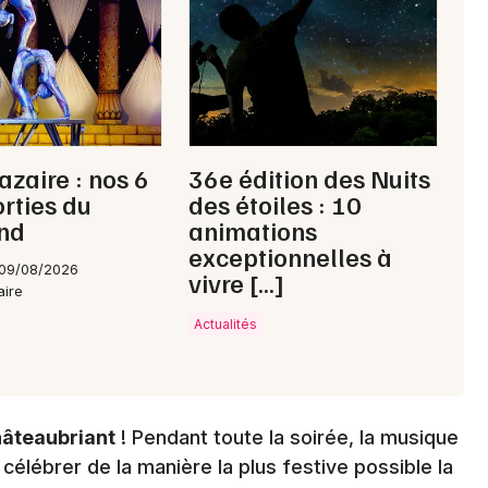
Choisir mes départements
44 - Loire-Atlantique
Mon email
azaire : nos 6
36e édition des Nuits
orties du
des étoiles : 10
Je m'abonne
nd
animations
exceptionnelles à
 09/08/2026
vivre […]
aire
Actualités
âteaubriant
! Pendant toute la soirée, la musique
célébrer de la manière la plus festive possible la