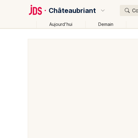
Châteaubriant
Co
Aujourd'hui
Demain
Quoi ?
Où ?
Châteaubriant et alentours
Loire-Atlantique (44)
Près de moi
Changer de lieu