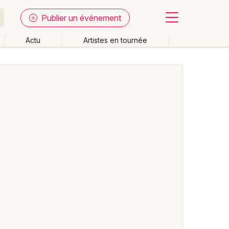
Publier un événement
Actu
Artistes en tournée
Fermer
Effacer les dates
week-end
Autre