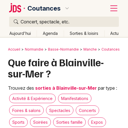
Coutances
Concert, spectacle, etc.
Quoi ?
Fermer
Aujourd'hui
Agenda
Sorties & loisirs
Actu
Où ?
Retour
Publier un événement
Accueil
Normandie
Basse-Normandie
Manche
Coutances
Coutances et alentours
Manche (50)
Que faire à Blainville-
Bordeaux
Basse-Normandie
Partout
Près de moi
sur-Mer ?
Changer de lieu
Colmar
Quand ?
Effacer les dates
Lille
Grands événements
Trouvez des
sorties à Blainville-sur-Mer
par type :
Aujourd'hui
Demain
Ce week-end
Autre
Lyon
Activité & Expérience
Activité & Expérience
Manifestations
Marseille
Foires & salons
Spectacles
Concerts
Manifestations
Mulhouse
Sports
Soirées
Sorties famille
Expos
Foires & salons