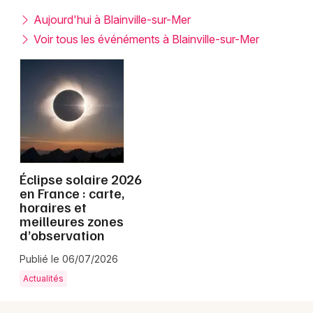
Montpellier
Aujourd'hui à Blainville-sur-Mer
Spectacles
Nantes
Voir tous les événéments à Blainville-sur-Mer
Concerts
Nice
Paris
Sports
Strasbourg
Soirées
Toulouse
Sorties famille
Éclipse solaire 2026
Toutes les villes
en France : carte,
Expos
horaires et
meilleures zones
Sorties & loisirs
d’observation
Publié le 06/07/2026
Manche
Actualités
Basse-Normandie