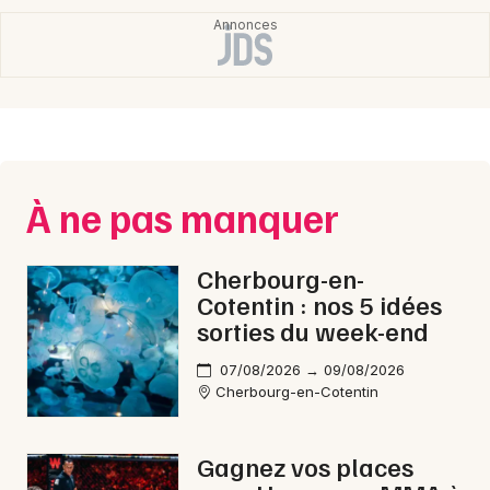
Normandie
Newsletter des sorties
À ne pas manquer
Artistes en tournée
Actus à Coutances
Cherbourg-en-
Cotentin : nos 5 idées
Magazine à Coutances
sorties du week-end
07/08/2026 → 09/08/2026
Cherbourg-en-Cotentin
Gagnez vos places