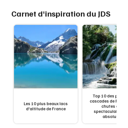
Carnet d'inspiration du JDS
de
Top 10 des plus b
:
cascades de France
Les 10 plus beaux lacs
en
chutes d'eau
d'altitude de France
x
spectaculaires à 
absolument