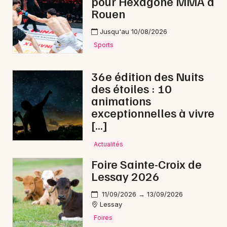
pour Hexagone MMA à
Rouen
Choisir mes départements
Jusqu'au 10/08/2026
50 - Manche
Sports
36e édition des Nuits
Mon email
des étoiles : 10
animations
Je m'abonne
exceptionnelles à vivre
[…]
Actualités
Foire Sainte-Croix de
Lessay 2026
11/09/2026 → 13/09/2026
Lessay
Foires