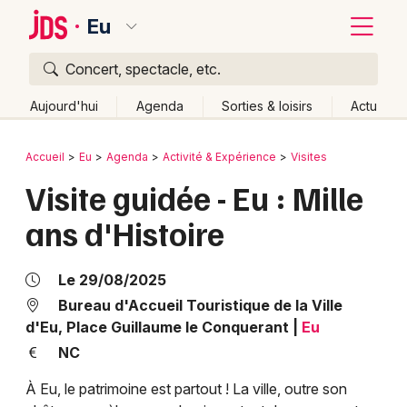
Eu
Concert, spectacle, etc.
Quoi ?
Fermer
Aujourd'hui
Agenda
Sorties & loisirs
Actu
Où ?
Retour
Publier un événement
Accueil
Eu
Agenda
Activité & Expérience
Visites
Eu et alentours
Seine-Maritime (76)
Visite guidée - Eu : Mille
Bordeaux
Haute-Normandie
Partout
Près de moi
ans d'Histoire
Changer de lieu
Colmar
Quand ?
Effacer les dates
Lille
Grands événements
Le 29/08/2025
Aujourd'hui
Demain
Ce week-end
Autre
Lyon
Bureau d'Accueil Touristique de la Ville
Activité & Expérience
d'Eu, Place Guillaume le Conquerant
|
Eu
Marseille
NC
Manifestations
Mulhouse
À Eu, le patrimoine est partout ! La ville, outre son
Foires & salons