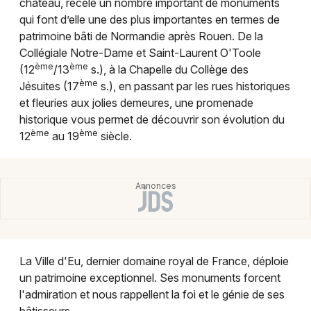
château, recèle un nombre important de monuments
Montpellier
qui font d’elle une des plus importantes en termes de
Spectacles
Nantes
patrimoine bâti de Normandie après Rouen. De la
Collégiale Notre-Dame et Saint-Laurent O'Toole
Concerts
Nice
ème
ème
(12
/13
s.), à la Chapelle du Collège des
ème
Jésuites (17
s.), en passant par les rues historiques
Paris
Sports
et fleuries aux jolies demeures, une promenade
historique vous permet de découvrir son évolution du
Strasbourg
Soirées
ème
ème
12
au 19
siècle.
Toulouse
Sorties famille
Toutes les villes
Expos
Sorties & loisirs
La Ville d'Eu, dernier domaine royal de France, déploie
Visites dans la Seine-Maritime
un patrimoine exceptionnel. Ses monuments forcent
l'admiration et nous rappellent la foi et le génie de ses
Visites en Haute-Normandie