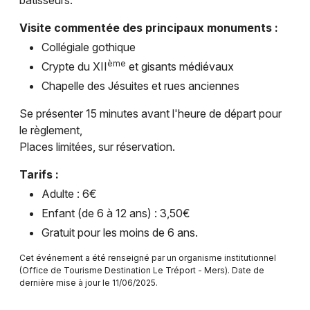
bâtisseurs.
Visites en Normandie
Visite commentée des principaux monuments :
Collégiale gothique
ème
Crypte du XII
et gisants médiévaux
Chapelle des Jésuites et rues anciennes
Newsletter des sorties
Se présenter 15 minutes avant l'heure de départ pour
le règlement,
Artistes en tournée
Places limitées, sur réservation.
Actus à Eu
Tarifs :
Adulte : 6€
Magazine à Eu
Enfant (de 6 à 12 ans) : 3,50€
Gratuit pour les moins de 6 ans.
Cet événement a été renseigné par un organisme institutionnel
(Office de Tourisme Destination Le Tréport - Mers). Date de
dernière mise à jour le 11/06/2025.