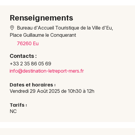
Renseignements
Choisir mes départements
76 - Seine-Maritime
Bureau d'Accueil Touristique de la Ville d'Eu,
Place Guillaume le Conquerant
76260 Eu
Mon email
Contacts :
Je m'abonne
+33 2 35 86 05 69
info@
desti
natio
n-let
repor
t-mer
s.fr
Dates et horaires :
Vendredi 29 Août 2025 de 10h30 à 12h
Tarifs :
NC