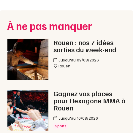
Montpellier
Spectacles
Nantes
À ne pas manquer
Concerts
Nice
Paris
Sports
Rouen : nos 7 idées
sorties du week-end
Strasbourg
Soirées
Jusqu'au 09/08/2026
Toulouse
Rouen
Sorties famille
Toutes les villes
Expos
Gagnez vos places
Sorties & loisirs
pour Hexagone MMA à
Rouen
Spectacle musical dans la Seine-Maritime
Jusqu'au 10/08/2026
Spectacle musical en Haute-Normandie
Sports