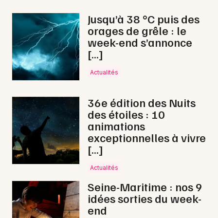
Spectacle musical en Normandie
Jusqu’à 38 °C puis des
orages de grêle : le
week-end s’annonce
[…]
Newsletter des sorties
Actualités
Artistes en tournée
36e édition des Nuits
des étoiles : 10
Actus à Eu
animations
exceptionnelles à vivre
Magazine à Eu
[…]
Actualités
Seine-Maritime : nos 9
idées sorties du week-
end