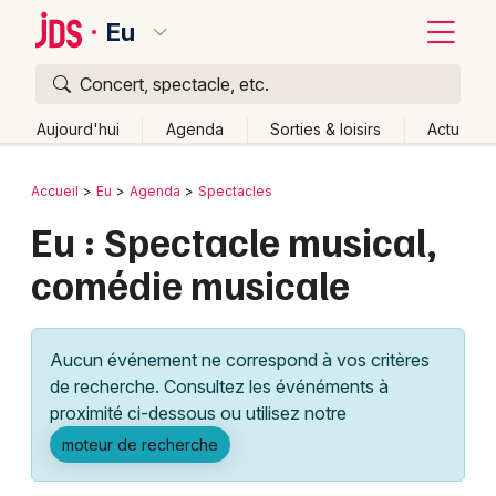
Eu
Concert, spectacle, etc.
Quoi ?
Fermer
Aujourd'hui
Agenda
Sorties & loisirs
Actu
Où ?
Retour
Publier un événement
Accueil
Eu
Agenda
Spectacles
Eu et alentours
Seine-Maritime (76)
Eu : Spectacle musical,
Bordeaux
Haute-Normandie
Partout
Près de moi
comédie musicale
Changer de lieu
Colmar
Quand ?
Effacer les dates
Lille
Grands événements
Aujourd'hui
Demain
Ce week-end
Autre
Aucun événement ne correspond à vos critères
Lyon
Activité & Expérience
de recherche. Consultez les événéments à
proximité ci-dessous ou utilisez notre
Marseille
Manifestations
moteur de recherche
Mulhouse
Foires & salons