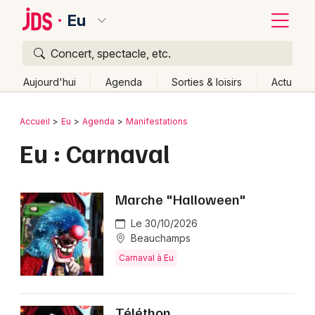
Eu
Concert, spectacle, etc.
Quoi ?
Fermer
Aujourd'hui
Agenda
Sorties & loisirs
Actu
Où ?
Retour
Publier un événement
Accueil
Eu
Agenda
Manifestations
Eu et alentours
Seine-Maritime (76)
Eu : Carnaval
Bordeaux
Haute-Normandie
Partout
Près de moi
Changer de lieu
Colmar
Marche "Halloween"
Quand ?
Effacer les dates
Lille
Grands événements
Le 30/10/2026
Aujourd'hui
Demain
Ce week-end
Autre
Lyon
Beauchamps
Activité & Expérience
Carnaval à Eu
Marseille
Manifestations
Mulhouse
Foires & salons
Téléthon