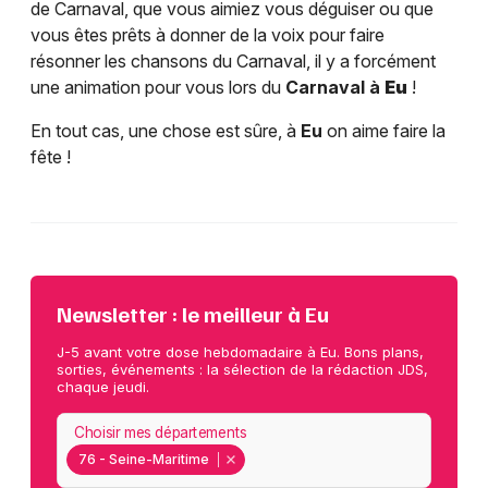
de Carnaval, que vous aimiez vous déguiser ou que
vous êtes prêts à donner de la voix pour faire
résonner les chansons du Carnaval, il y a forcément
une animation pour vous lors du
Carnaval à
Eu
!
En tout cas, une chose est sûre, à
Eu
on aime faire la
fête !
Newsletter : le meilleur à Eu
J-5 avant votre dose hebdomadaire à Eu. Bons plans,
sorties, événements : la sélection de la rédaction JDS,
chaque jeudi.
Choisir mes départements
76 - Seine-Maritime