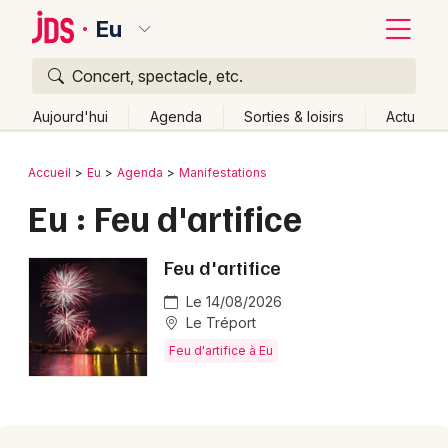
Eu
Concert, spectacle, etc.
Quoi ?
Fermer
Aujourd'hui
Agenda
Sorties & loisirs
Actu
Où ?
Retour
Publier un événement
Accueil
Eu
Agenda
Manifestations
Eu et alentours
Seine-Maritime (76)
Eu : Feu d'artifice
Bordeaux
Haute-Normandie
Partout
Près de moi
Changer de lieu
Colmar
Feu d'artifice
Quand ?
Effacer les dates
Lille
Grands événements
Le 14/08/2026
Aujourd'hui
Demain
Ce week-end
Autre
Le Tréport
Lyon
Activité & Expérience
Feu d'artifice à Eu
Marseille
Manifestations
Mulhouse
Foires & salons