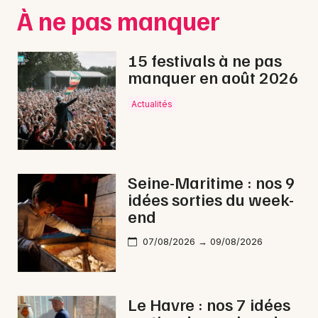
Montpellier
À ne pas manquer
Spectacles
Nantes
15 festivals à ne pas
Concerts
Nice
manquer en août 2026
Paris
Sports
Actualités
Strasbourg
Soirées
Toulouse
Sorties famille
Seine-Maritime : nos 9
Toutes les villes
idées sorties du week-
Expos
end
Sorties & loisirs
07/08/2026 → 09/08/2026
Feu d'artifice dans la Seine-Maritime
Le Havre : nos 7 idées
Feu d'artifice en Haute-Normandie