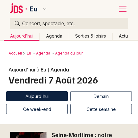
Eu
Concert, spectacle, etc.
Quoi ?
Fermer
Aujourd'hui
Agenda
Sorties & loisirs
Actu
Où ?
Retour
Publier un événement
Accueil
Eu
Agenda
Agenda du jour
Eu et alentours
Seine-Maritime (76)
Bordeaux
Aujourd'hui à Eu | Agenda
Haute-Normandie
Partout
Près de moi
Vendredi 7 Août 2026
Changer de lieu
Colmar
Quand ?
Effacer les dates
Lille
Grands événements
Aujourd'hui
Demain
Aujourd'hui
Demain
Ce week-end
Autre
Lyon
Activité & Expérience
Ce week-end
Cette semaine
Marseille
Manifestations
Mulhouse
Seine-Maritime : notre
Foires & salons