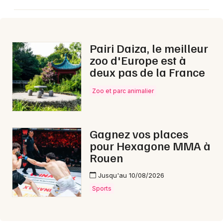
Aujourd'hui en Normandie
Pairi Daiza, le meilleur
zoo d'Europe est à
deux pas de la France
Newsletter des sorties
Zoo et parc animalier
Artistes en tournée
Actus à Eu
Gagnez vos places
pour Hexagone MMA à
Magazine à Eu
Rouen
Jusqu'au 10/08/2026
Sports