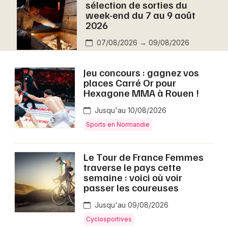
sélection de sorties du
Montpellier
week-end du 7 au 9 août
Spectacles
2026
Nantes
07/08/2026 → 09/08/2026
Concerts
Nice
Paris
Sports
Jeu concours : gagnez vos
places Carré Or pour
Strasbourg
Hexagone MMA à Rouen !
Soirées
Toulouse
Jusqu'au 10/08/2026
Sorties famille
Sports en Normandie
Toutes les villes
Expos
Le Tour de France Femmes
traverse le pays cette
Sorties & loisirs
semaine : voici où voir
passer les coureuses
Aujourd'hui dans la Seine-Maritime
Jusqu'au 09/08/2026
Aujourd'hui en Haute-Normandie
Cyclosportives