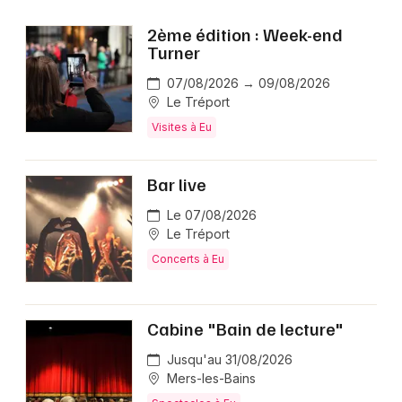
2ème édition : Week-end
Turner
Choisir mes départements
76 - Seine-Maritime
07/08/2026 → 09/08/2026
Le Tréport
Visites à Eu
Mon email
Bar live
Je m'abonne
Le 07/08/2026
Le Tréport
Concerts à Eu
Cabine "Bain de lecture"
Jusqu'au 31/08/2026
Mers-les-Bains