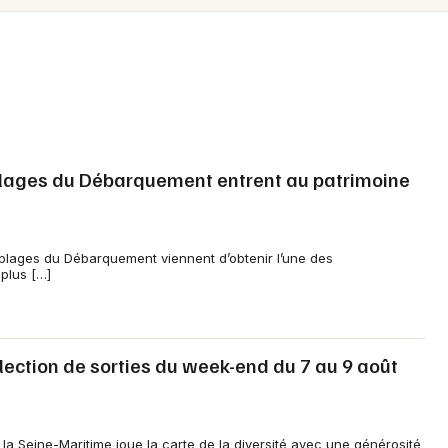
Spectacles
Mulhouse
Concerts
Montpellier
Nantes
Sports
Nice
Soirées
Paris
plages du Débarquement entrent au patrimoine
Sorties famille
Strasbourg
Expos
Toulouse
 plages du Débarquement viennent d’obtenir l’une des
plus […]
Sorties & loisirs
Toutes les villes
Actualités dans la Seine-Maritime
lection de sorties du week-end du 7 au 9 août
Actualités en Haute-Normandie
Actualités en Normandie
a Seine-Maritime joue la carte de la diversité avec une générosité