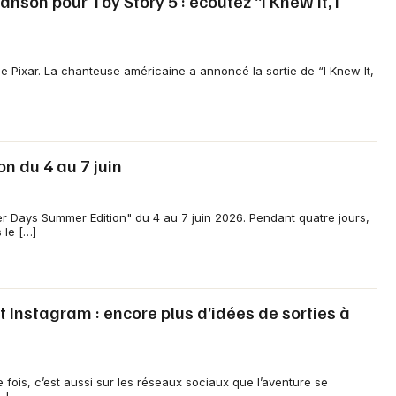
nson pour Toy Story 5 : écoutez “I Knew It, I
 de Pixar. La chanteuse américaine a annoncé la sortie de “I Knew It,
n du 4 au 7 juin
er Days Summer Edition" du 4 au 7 juin 2026. Pendant quatre jours,
 le […]
t Instagram : encore plus d’idées de sorties à
e fois, c’est aussi sur les réseaux sociaux que l’aventure se