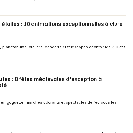
 étoiles : 10 animations exceptionnelles à vivre
Newsletter des sorties
Artistes en tournée
 planétariums, ateliers, concerts et télescopes géants : les 7, 8 et 9
Actus à Eu
Magazine à Eu
utes : 8 fêtes médiévales d'exception à
été
 en goguette, marchés odorants et spectacles de feu sous les