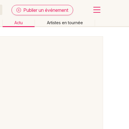
Publier un événement
Actu
Artistes en tournée
Fermer
Effacer les dates
week-end
Autre