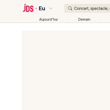
Eu
Concert, spectacle, 
Aujourd'hui
Demain
Quoi ?
Où ?
Eu et alentours
Seine-Maritime (76)
Haute-Norm
Près de moi
Changer de lieu