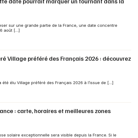
ette date pourrait marquer un tournant dans la
Choisir mes départements
76 - Seine-Maritime
eser sur une grande partie de la France, une date concentre
 6 août […]
Mon email
 Village préféré des Français 2026 : découvrez
Je m'abonne
 été élu Village préféré des Français 2026 à l’issue de […]
rance : carte, horaires et meilleures zones
se solaire exceptionnelle sera visible depuis la France. Si le