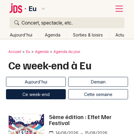
Eu
Concert, spectacle, etc.
Quoi ?
Fermer
Aujourd'hui
Agenda
Sorties & loisirs
Actu
Où ?
Retour
Publier un événement
Accueil
Eu
Agenda
Agenda du jour
Eu et alentours
Seine-Maritime (76)
Ce week-end à Eu
Bordeaux
Haute-Normandie
Partout
Près de moi
Changer de lieu
Colmar
Aujourd'hui
Demain
Quand ?
Effacer les dates
Lille
Grands événements
Ce week-end
Cette semaine
Aujourd'hui
Demain
Ce week-end
Autre
Lyon
Activité & Expérience
Marseille
5ème édition : Effet Mer
Manifestations
Festival
Mulhouse
Foires & salons
14/08/2026 → 15/08/2026