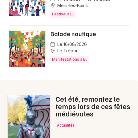
Montpellier
Mers-les-Bains
Spectacles
Festival à Eu
Nantes
Concerts
Nice
Balade nautique
Paris
Sports
Le 16/08/2026
Le Tréport
Strasbourg
Soirées
Manifestations à Eu
Toulouse
Sorties famille
Toutes les villes
Expos
Cet été, remontez le
Sorties & loisirs
temps lors de ces fêtes
médiévales
Ce week-end dans la Seine-Maritime
Actualités
Ce week-end en Haute-Normandie