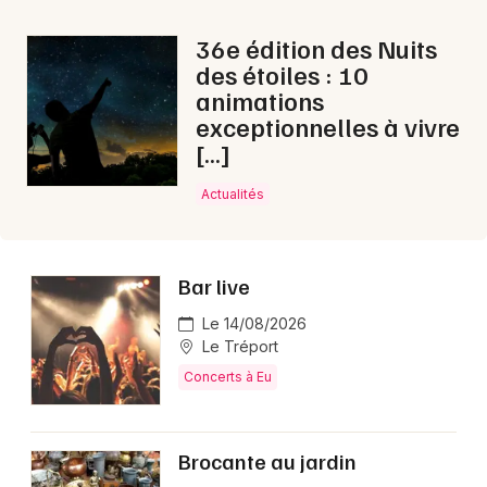
Ce week-end en Normandie
36e édition des Nuits
des étoiles : 10
animations
exceptionnelles à vivre
[…]
Newsletter des sorties
Actualités
Artistes en tournée
Actus à Eu
Bar live
Magazine à Eu
Le 14/08/2026
Le Tréport
Concerts à Eu
Brocante au jardin