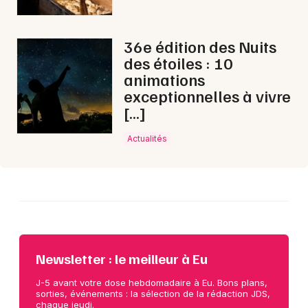
Choisir mes départements
36e édition des Nuits
76 - Seine-Maritime
des étoiles : 10
animations
exceptionnelles à vivre
Mon email
[…]
Actualités
Je m'abonne
Newsletter : le meilleur à Eu
J-5 avant votre dose hebdomadaire à Eu. Bons plans,
sorties, événements : la sélection de la rédaction JDS,
chaque jeudi.