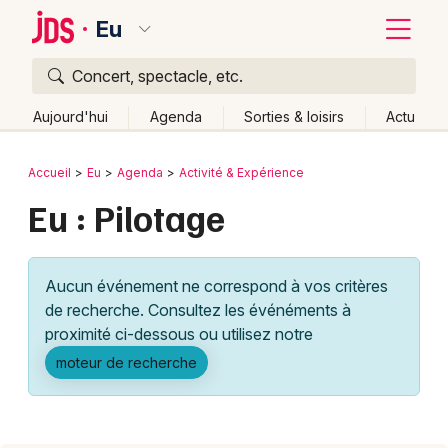
Eu
Concert, spectacle, etc.
Quoi ?
Fermer
Aujourd'hui
Agenda
Sorties & loisirs
Actu
Où ?
Retour
Publier un événement
Accueil
Eu
Agenda
Activité & Expérience
Eu et alentours
Seine-Maritime (76)
Eu : Pilotage
Bordeaux
Haute-Normandie
Partout
Près de moi
Changer de lieu
Colmar
Aucun événement ne correspond à vos critères
Quand ?
Effacer les dates
Lille
Grands événements
de recherche. Consultez les événéments à
Aujourd'hui
Demain
Ce week-end
Autre
Lyon
proximité ci-dessous ou utilisez notre
Activité & Expérience
moteur de recherche
Marseille
Manifestations
Mulhouse
Foires & salons