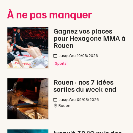
Montpellier
À ne pas manquer
Spectacles
Nantes
Concerts
Nice
Gagnez vos places
pour Hexagone MMA à
Paris
Sports
Rouen
Strasbourg
Soirées
Jusqu'au 10/08/2026
Toulouse
Sports
Sorties famille
Toutes les villes
Rouen : nos 7 idées
Expos
sorties du week-end
Sorties & loisirs
Jusqu'au 09/08/2026
Rouen
Pilotage dans la Seine-Maritime
Pilotage en Haute-Normandie
Jusqu’à 38 °C puis des