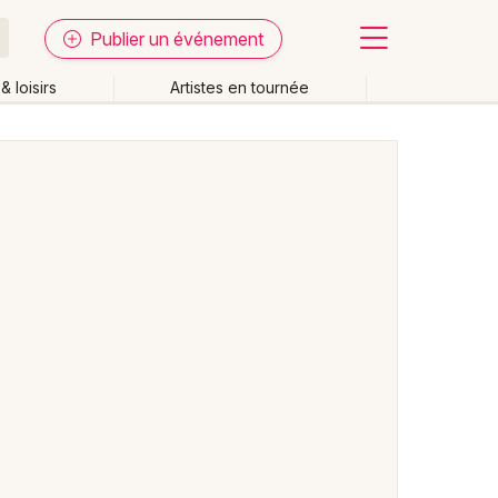
Publier un événement
& loisirs
Artistes en tournée
Fermer
Effacer les dates
week-end
Autre