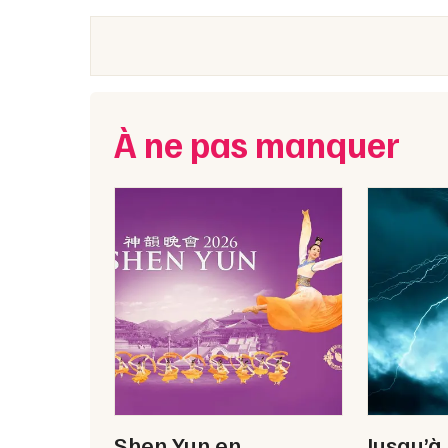
À ne pas manquer
Shen Yun en
Jusqu’à