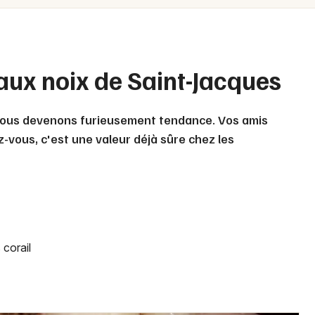
Spectacles
Mulhouse
Concerts
Montpellier
Nantes
Sports
 aux noix de Saint-Jacques
Nice
Soirées
, nous devenons furieusement tendance. Vos amis
Paris
Sorties famille
-vous, c'est une valeur déjà sûre chez les
Strasbourg
Expos
Toulouse
Sorties & loisirs
Toutes les villes
 corail
Newsletter des sorties