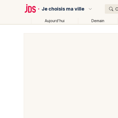
Je choisis ma ville
C
Aujourd'hui
Demain
Quoi ?
Où ?
Partout
Près de moi
Changer de lieu