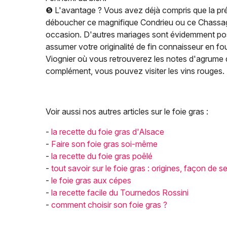
❺ L'avantage ? Vous avez déjà compris que la pré
déboucher ce magnifique Condrieu ou ce Chassag
occasion. D'autres mariages sont évidemment poss
assumer votre originalité de fin connaisseur en fou
Viognier où vous retrouverez les notes d'agrume qu
complément, vous pouvez visiter les vins rouges.
Voir aussi nos autres articles sur le foie gras :
-
la recette du foie gras d'Alsace
-
Faire son foie gras soi-même
-
la recette du foie gras poêlé
-
tout savoir sur le foie gras : origines, façon de s
-
le foie gras aux cépes
-
la recette facile du Tournedos Rossini
-
comment choisir son foie gras ?