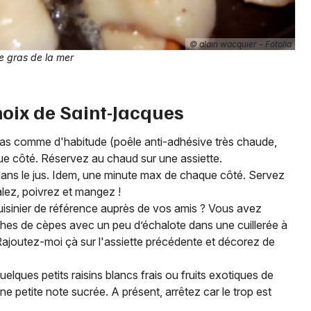
Je m'abonne
© alain wacquier - Fotolia
ie gras de la mer
noix de Saint-Jacques
as comme d'habitude (poêle anti-adhésive très chaude,
e côté. Réservez au chaud sur une assiette.
ans le jus. Idem, une minute max de chaque côté. Servez
Salez, poivrez et mangez !
isinier de référence auprès de vos amis ? Vous avez
nches de cèpes avec un peu d’échalote dans une cuillerée à
. Rajoutez-moi çà sur l'assiette précédente et décorez de
elques petits raisins blancs frais ou fruits exotiques de
ne petite note sucrée. A présent, arrêtez car le trop est