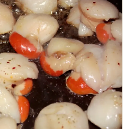
Artistes en tournée
Actualités
Magazine
Choisir mes départements
Mon email